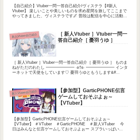
【自己紹介】Vtuber一問一答自己紹介/ヴィステラ【#新人
Vtuber】 楽しいことや美しいものを求め星間を旅してここまで
やってきました、ヴィステラです🌌 普段は配信を中心に活動を
して...
［ 新人Vtuber ］Vtuber一問一
新人Vtuber自己紹介
答自己紹介［ 憂羽うゆ ］
［ 新人Vtuber ］Vtuber一問一答自己紹介［ 憂羽うゆ ］ ものま
ねがただのわたし ━━━━━━━ ∙ʚ†ɞ∙ ━━━━━━━ インタ
ーネットで天使をしています♡ 憂羽うゆともうします&#...
【参加型】GarticPHONE伝言
新人Vtuber自己紹介
ゲームしておそぶよぉ～
【VTuber】
【参加型】GarticPHONE伝言ゲームしておそぶよぉ～
【VTuber】 ＃VTuber​ ＃GarticPHONE ＃新人VTuber​ 今
日はみんなと伝言ゲームしておそぶよぉー スプラいっぱい...