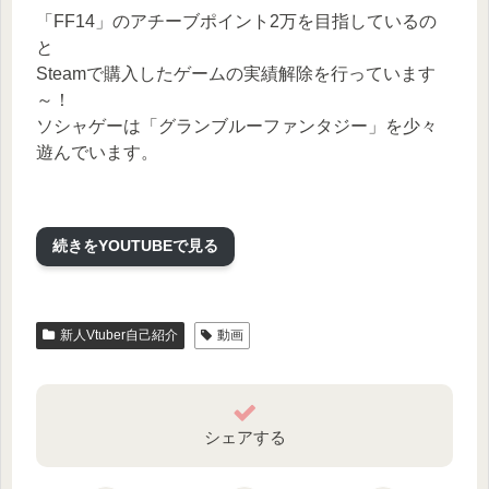
「FF14」のアチーブポイント2万を目指しているの
と
Steamで購入したゲームの実績解除を行っています
～！
ソシャゲーは「グランブルーファンタジー」を少々
遊んでいます。
==========================================
===========
続きをYOUTUBEで見る
Vtuber一問一答自己紹介
企画 海月シェル様
Twitter https://twitter.com/umitsukishell
新人Vtuber自己紹介
動画
YouTube
https://www.youtube.com/channel/UCz1R…
一問一答動画 https://www.youtube.com/watch?
v=V4L3Y…
シェアする
トラックメーカー/動画 音鳴マシタ様