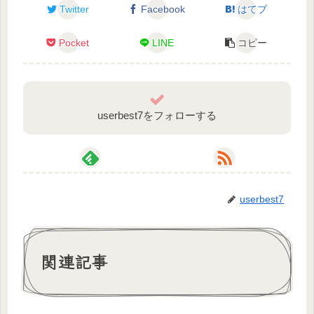
Twitter
Facebook
はてブ
Twitter https://twitter.com/otonarimashita​
YouTube https://www.youtube.com/channel/UC-
Pocket
LINE
コピー
Km…
==========================================
===========
userbest7をフォローする
userbest7
関連記事