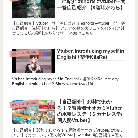
自己紹介 #shorts #Vtuber一問
一答自己紹介 【#碧琲かわら】
【自己紹介】Vtuber一問一答自己紹介 #shorts #Vtuber一問一答
自己紹介 【#碧琲かわら】 どこかの森のカフェでのびのびと経
営してる狐の碧琲かわらです！ 本編はこちら！
┈┈┈┈┈┈...
Vtuber, Introducing myself in
新人Vtuber自己紹介
English! / 樂伊KitaRei
Vtuber, Introducing myself in English! / 樂伊KitaRei Are any
English speakers here? Show yourself&#x1f4...
【自己紹介】30秒でわか
新人Vtuber自己紹介
る！？冒険者オオカミVtuber
の水奏レステ【ミカナレステ/
個人勢Vtuber】
【自己紹介】30秒でわかる！？冒険者オオカミVtuberの水奏レ
ステ【ミカナレステ/個人勢Vtuber】 #vtuber #自己紹介 #個人