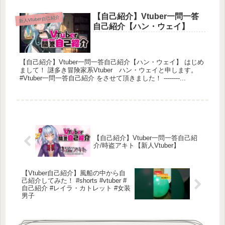
【自己紹介】Vtuber一問一答
新人Vtuber自己紹介
自己紹介【ハン・ウェイ】
【自己紹介】Vtuber一問一答自己紹介【ハン・ウェイ】 はじめ
まして！ 謎多き冒険家系Vtuber ハン・ウェイと申します。
#Vtuber一問一答自己紹介 をさせて頂きました！ --------...
🍁松野秋汰様
YouTube
https://www.youtube.com/@Matsuno_vtuber/featured
Twitter
【自己紹介】Vtuber一問一答自己紹
Tweets by Matsuno_Akita
介/時盗アキト【新人Vtuber】
おすすめ動画
【自己紹介】松野 秋汰(マツノ シュウタ)っていいま
【Vtuber自己紹介】風船の中から自
す！一瞬で自己紹介！【新人Vtuber】
己紹介してみた！ #shorts #vtuber #
自己紹介 #レイラ・カトレット #女装
男子