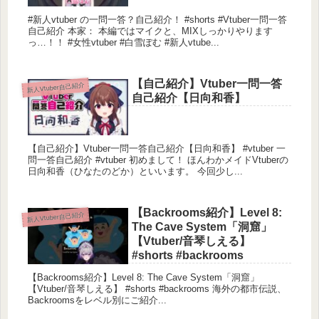
#新人vtuber の一問一答？自己紹介！ #shorts #Vtuber一問一答
自己紹介 本家： 本編ではマイクと、MIXしっかりやります
👑紅音ソラ様
っ…！！ #女性vtuber #白雪ぽむ #新人vtube...
YouTube
https://www.youtube.com/channel/UCzbZOfeZyxzizH
【自己紹介】Vtuber一問一答
新人Vtuber自己紹介
kPdSWb1oQ
自己紹介【日向和香】
Twitter
Tweets by Akane_sora_v
おすすめ動画
【自己紹介】Vtuber一問一答自己紹介【日向和香】 #vtuber 一
【自己紹介】宮廷魔導師の、紅音ソラです
問一答自己紹介 #vtuber 初めまして！ ほんわかメイドVtuberの
日向和香（ひなたのどか）といいます。 今回少し...
【Vtuber】
【Backrooms紹介】Level 8:
新人Vtuber自己紹介
The Cave System「洞窟」
【Vtuber/音琴しえる】
#shorts #backrooms
【Backrooms紹介】Level 8: The Cave System「洞窟」
【Vtuber/音琴しえる】 #shorts #backrooms 海外の都市伝説、
Backroomsをレベル別にご紹介...