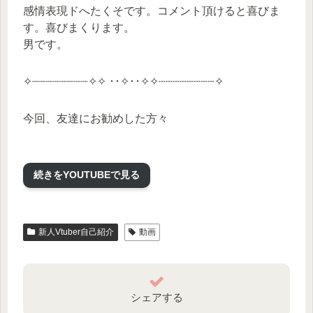
感情表現ドへたくそです。コメント頂けると喜びま
す。喜びまくります。
男です。
✧┈┈┈┈┈┈┈┈✧✧ ･･✧･･✧✧┈┈┈┈┈┈┈┈✧
今回、友達にお勧めした方々
👿泡魔ねふぃ様
YouTube
続きをYOUTUBEで見る
https://www.youtube.com/@kumanephi
Twitter
Tweets by kumanephi
新人Vtuber自己紹介
動画
おすすめ動画
【自己紹介】こんにちは‼️泡魔ねふぃ😈💭です‼️‼️【新
人VTuber】https://www.youtube.com/watch?
v=O1zomVFGY5o
シェアする
【歌ってみた】エンヴィーベイビー【泡魔ねふぃ】