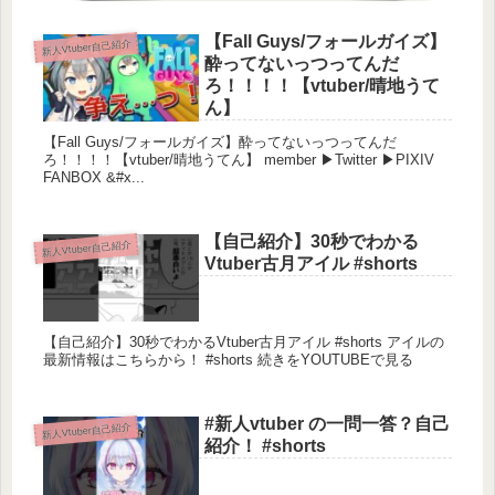
Twitter
【Fall Guys/フォールガイズ】
新人Vtuber自己紹介
Tweets by endo_hibiki
酔ってないっつってんだ
おすすめ動画
ろ！！！！【vtuber/晴地うて
【自己紹介】Vtuber一問一答自己紹介【炎道ヒビ
ん】
キ】
【Fall Guys/フォールガイズ】酔ってないっつってんだ
ろ！！！！【vtuber/晴地うてん】 member ▶Twitter ▶PIXIV
FANBOX &#x...
【自己紹介】30秒でわかる
新人Vtuber自己紹介
Vtuber古月アイル #shorts
【自己紹介】30秒でわかるVtuber古月アイル #shorts アイルの
最新情報はこちらから！ #shorts 続きをYOUTUBEで見る
#新人vtuber の一問一答？自己
新人Vtuber自己紹介
紹介！ #shorts