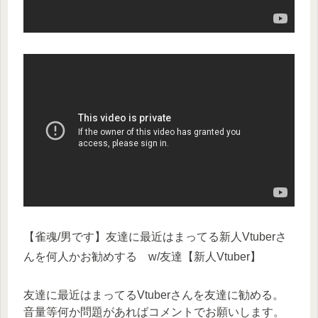
【雀魂/男です】友達に最近はまってる新人Vtuberさ
んを何人かお勧めする w/友達【新人Vtuber】
友達に最近はまってるVtuberさんを友達に勧める。
音量等何か問題があればコメントでお願いします。