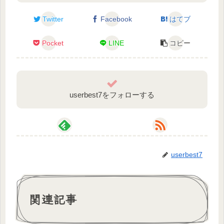
Twitter
Facebook
はてブ
Pocket
LINE
コピー
userbest7をフォローする
userbest7
🔥炎道ヒビキ様
関連記事
YouTube
https://www.youtube.com/channel/UCjM8Rw2hX6r2j1
uDDVmJw9A