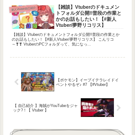
【雑談】Vtuberのドキュメン
新人Vtuber自己紹介
トフォルダ公開!!普段の作業と
かのお話もしたい！【#新人
Vtuber/夢野リコリス】
【雑談】Vtuberのドキュメントフォルダ公開!!普段の作業とか
のお話もしたい！【#新人Vtuber/夢野リコリス】 こんリコ
～❣❣ VtuberのPCフォルダって、気になっ...
【ポケモン】イーブイテラレイドイ
ベントやるぞ♪ #7 【#Vtuber】
【 自己紹介 】海賊がYouTubeをジャ
ック?！【 Vtuber 】