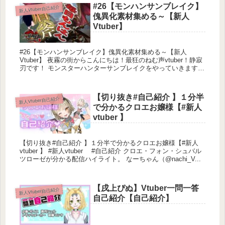
#26【モンハンサンブレイク】
新人Vtuber自己紹介
Live2Dモデル
傀異化素材集める～【新人
◍https://twitter.com/84Hachipen
Vtuber】
3Dモデル
◍https://twitter.com/sai_408v_v
#26【モンハンサンブレイク】傀異化素材集める～【新人
Vtuber】 夜霧の街からこんにちは！最狂のねむ声vtuber！静寂
刃です！ モンスターハンターサンブレイクをやっていきます！
BGM:フリーBGM・音楽素材MusMus
第一弾アプデ以降...
https://musmus.main.jp
【切り抜き#自己紹介 】１分半
新人Vtuber自己紹介
で分かるクロエお嬢様【#新人
vtuber 】
【切り抜き#自己紹介 】１分半で分かるクロエお嬢様【#新人
vtuber 】 #新人vtuber #自己紹介 クロエ・フォン・シュバル
ツローゼが分かる配信ハイライト。 なーちゃん（@nachi_V...
【戌上ぴぬ】Vtuber一問一答
新人Vtuber自己紹介
自己紹介【自己紹介】