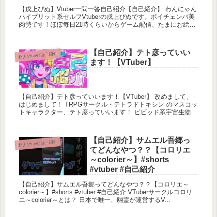
【戌上ぴぬ】Vtuber一問一答自己紹介【自己紹介】 わんにゃん
ハイブリット系セルフVtuberの戌上ぴぬです。ボイチェンバ美
肉勢です！ほぼ毎日21時くらいからゲーム配信、たまにお絵描
き配信などやってま...
【自己紹介】テト彦っていい
新人Vtuber自己紹介
ます！【VTuber】
【自己紹介】テト彦っていいます！【VTuber】 改めまして、
はじめまして！ TRPGサークル・テトラドトキシン のマスコッ
トキャラクター、テト彦っていいます！ ビビッド系宇宙生物
VTuberだよ。 ...
【自己紹介】サムエル吾郷っ
新人Vtuber自己紹介
てどんなやつ？？【コロリエ
～colorier～】#shorts
#vtuber #自己紹介
【自己紹介】サムエル吾郷ってどんなやつ？？【コロリエ～
colorier～】#shorts #vtuber #自己紹介 VTuberサークルコロリ
エ～colorier～とは？ 日本で唯一、幽霊が運営するV...