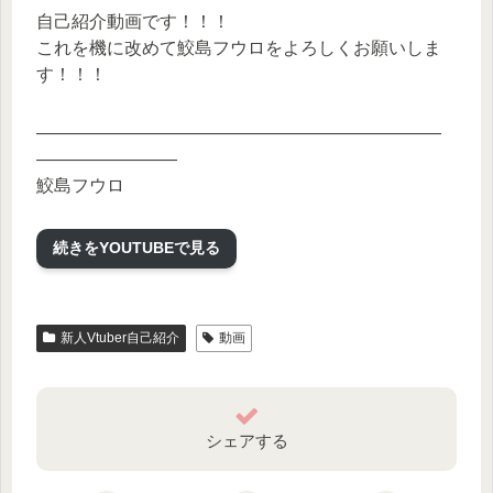
自己紹介動画です！！！
これを機に改めて鮫島フウロをよろしくお願いしま
す！！！
―――――――――――――――――――――――
――――――――
鮫島フウロ
何系 ：女装男子Vtuber
活動内容：ゲーム、TRPG、執筆、雑談
続きをYOUTUBEで見る
―――――――――――――――――――――――
――――――――
新人Vtuber自己紹介
動画
女装男子Vtuberの ＃鮫島フウロ です！
クトゥルフ神話TRPGと小説の執筆、ApexLegends
をメインに配信しています！
夢は女装男子系小説家になること！
シェアする
見たい動画なんかがあればぜひ動画のコメントや