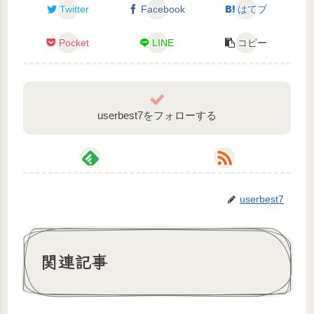
Twitter
Facebook
はてブ
TwitterのDMで教えてね！
Pocket
LINE
コピー
チャンネル登録よろしくお願いします！
Twitterのフォローもよろしくね！
◍鮫島フウロ https://twitter.com/Fuuro_Virtual
userbest7をフォローする
Pixivで自作小説、boothでCocシナリオを頒布してま
す！
◍https://www.pixiv.net/users/41935122
Pixivファンボックス
◍https://www.pixiv.net/fanbox/creator/41935122
userbest7
booth
◍https://fuurovirtual.booth.pm/
関連記事
Skeb開設しました。声のお仕事お待ちしておりま
す！
◍Skeb https://skeb.jp/@Fuuro_Virtual