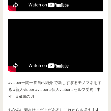
#vtuber一問一答自己紹介 で新しすぎるモノマネをす
る #新人vtuber #vtuber #個人vtuber #セルフ受肉 #中
性 #鬼滅の刃
ちなみに素材はまだまだあるしこれからも増えます