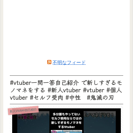
不明なフィード
#vtuber一問一答自己紹介 で新しすぎるモ
ノマネをする #新人vtuber #vtuber #個人
vtuber #セルフ受肉 #中性 #鬼滅の刃
新人Vtuber自己紹介