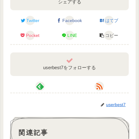
シェアする
Twitter
Facebook
はてブ
Pocket
LINE
コピー
userbest7をフォローする
userbest7
関連記事