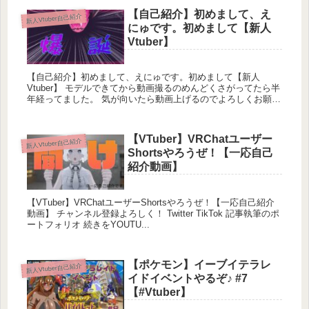
【自己紹介】初めまして、え
https://com.nicovideo.jp/community/co5475709
新人Vtuber自己紹介
にゅです。初めまして【新人
Vtuber】
【自己紹介】初めまして、えにゅです。初めまして【新人
Vtuber】 モデルできてから動画撮るのめんどくさがってたら半
年経ってました。 気が向いたら動画上げるのでよろしくお願い
します。 twitter ...
【VTuber】VRChatユーザー
新人Vtuber自己紹介
Shortsやろうぜ！【一応自己
紹介動画】
【VTuber】VRChatユーザーShortsやろうぜ！【一応自己紹介
動画】 チャンネル登録よろしく！ Twitter TikTok 記事執筆のポ
ートフォリオ 続きをYOUTU...
【ポケモン】イーブイテラレ
新人Vtuber自己紹介
イドイベントやるぞ♪ #7
【#Vtuber】