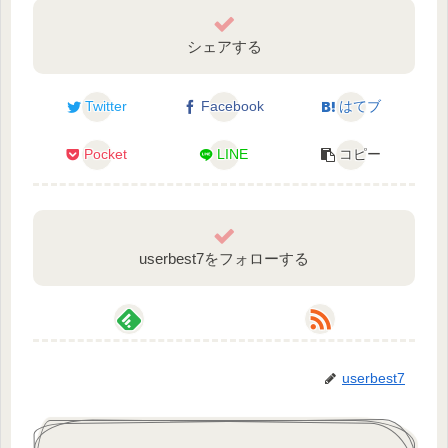
■マルチ参加方法
シェアする
トラブル防止のため初見の方は何度かいらしてコメ
ントいただいてから参加OKとします。
毎月2回、マルチ参加受付審査日を設けます。その時
Twitter
Facebook
はてブ
にこちらでＯＫとした人への許可をだします。
ゴリアテが死ぬほど忙しいときは上記の日程を設け
Pocket
LINE
コピー
られないかもです。
最初はゲスト権限からのスタートです。
userbest7をフォローする
友だちの友達、そこそこYoutubeで活動してる、絵師
さんなど身元や活動内容が分かる人は↑の限りではあ
りません。
userbest7
■マルチ参加時のルールと方針
土地を広げたりやることは無限大です。素材などが
足らなかったら探検して採取してきてもOKです。