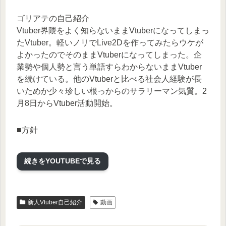
ゴリアテの自己紹介
Vtuber界隈をよく知らないままVtuberになってしまっ
たVtuber。軽いノリでLive2Dを作ってみたらウケが
よかったのでそのままVtuberになってしまった。企
業勢や個人勢と言う単語すらわからないままVtuber
を続けている。他のVtuberと比べる社会人経験が長
いためか少々珍しい根っからのサラリーマン気質。2
月8日からVtuber活動開始。
■方針
設定：サバイバル（部分的にクリエイティブを使用
します）
続きをYOUTUBEで見る
ワールド設定に関する変更・苦情は受け付けていま
せん。街づくりならクリエイティブでよくね？とい
ったコメントは受け付けません。方針については腐
るほど説明しており、ハリボテの街を作りたいわけ
新人Vtuber自己紹介
動画
ではありません。