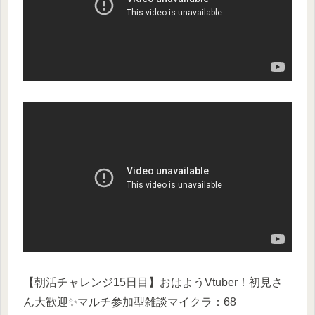
【朝活チャレンジ15日目】おはようVtuber！初見さ
ん大歓迎✨マルチ参加型雑談マイクラ：68