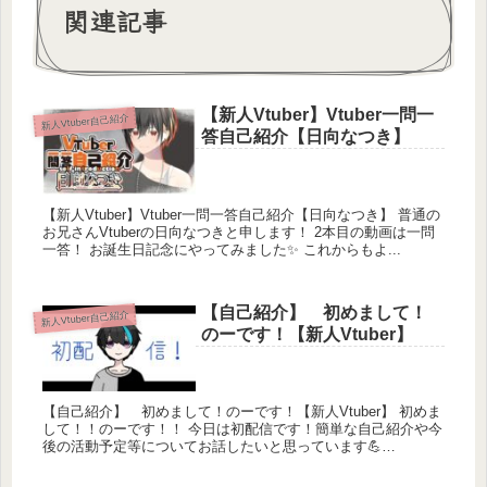
関連記事
■マナーとルールについてお約束事
他者に配慮しながら公序良俗を守っていただければ
大丈夫です。当たり前ですけど下記の迷惑行為は禁
止とします。ちなみに法律に触れる行為は問答無用
【新人Vtuber】Vtuber一問一
新人Vtuber自己紹介
答自己紹介【日向なつき】
のBANです。
０．爆発物（TNTなど）は使用禁止
１．素材を頻繁に要求したりする
【新人Vtuber】Vtuber一問一答自己紹介【日向なつき】 普通の
２．せっかく作った建築物手当たり次第にぶっ壊す
お兄さんVtuberの日向なつきと申します！ 2本目の動画は一問
（荒らし行為）
一答！ お誕生日記念にやってみました✨ これからもよ...
３．対戦ゲームで違法なチートをしたことがある人
は参加できません
【自己紹介】 初めまして！
新人Vtuber自己紹介
例）アイテムハック、オートエイム、アカウン
のーです！【新人Vtuber】
ト売買など
４．共用倉庫は廃止になりました。自分で使う素材
は自分で用意しましょう。
【自己紹介】 初めまして！のーです！【新人Vtuber】 初めま
して！！のーです！！ 今日は初配信です！簡単な自己紹介や今
後の活動予定等についてお話したいと思っています💪
Twitter：https://twitter.com/gowraith
&#x1f3fb...
生放送コミュ：