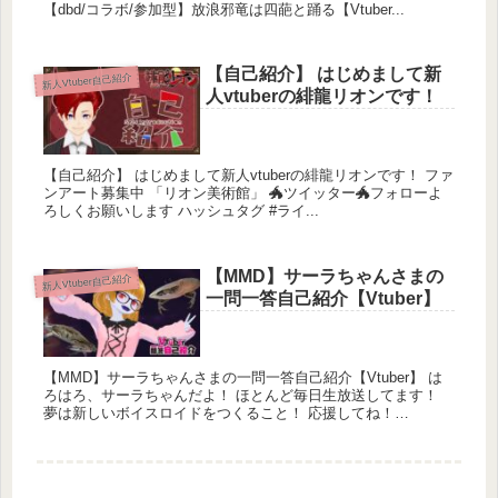
【dbd/コラボ/参加型】放浪邪竜は四葩と踊る【Vtuber...
【自己紹介】 はじめまして新
新人Vtuber自己紹介
人vtuberの緋龍リオンです！
【自己紹介】 はじめまして新人vtuberの緋龍リオンです！ ファ
ンアート募集中 「リオン美術館」 🐲ツイッター🐲フォローよ
ろしくお願いします ハッシュタグ #ライ...
【MMD】サーラちゃんさまの
新人Vtuber自己紹介
一問一答自己紹介【Vtuber】
【MMD】サーラちゃんさまの一問一答自己紹介【Vtuber】 は
ろはろ、サーラちゃんだよ！ ほとんど毎日生放送してます！
夢は新しいボイスロイドをつくること！ 応援してね！
―――――――――――――...