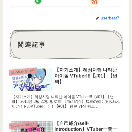
userbest7
関連記事
【자기소개】혜성처럼 나타난
新人Vtuber自己紹介
아이돌 VTuber!!!【#01】【번
역】
【자기소개】혜성처럼 나타난 아이돌 VTuber!!!【#01】【번
역】 2018년 3월 22일 업로드 【自己紹介】彗星の如くあらわれ
たアイドルVTuber！！！【#01】 원본 영상 링크 ...
【自己紹介/self-
新人Vtuber自己紹介
introduction】VTuber一問一