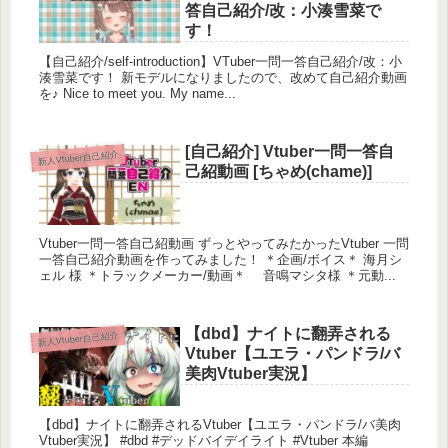
答自己紹介/改：小湊雪菜で
す！
【自己紹介/self-introduction】VTuber一問一答自己紹介/改：小
湊雪菜です！ 新モデルになりましたので、改めて自己紹介動画
を♪ Nice to meet you. My name...
[自己紹介] Vtuber一問一答自
新人Vtuber自己紹介
己紹動画 [ちゃめ(chame)]
Vtuber一問一答自己紹動画 ずっとやってみたかったVtuber 一問
一答自己紹介動画を作ってみました！ ＊企画/ボイス＊ 海月シ
ェル 様 ＊トラックメーカー/動画＊ 音鳴マシタ様 ＊元動...
【dbd】ナイトに翻弄される
新人Vtuber自己紹介
Vtuber【ユエラ・パンドラ/バ
美肉Vtuber実況】
【dbd】ナイトに翻弄されるVtuber【ユエラ・パンドラ/バ美肉
Vtuber実況】 #dbd #デッドバイデイライト #Vtuber 本編