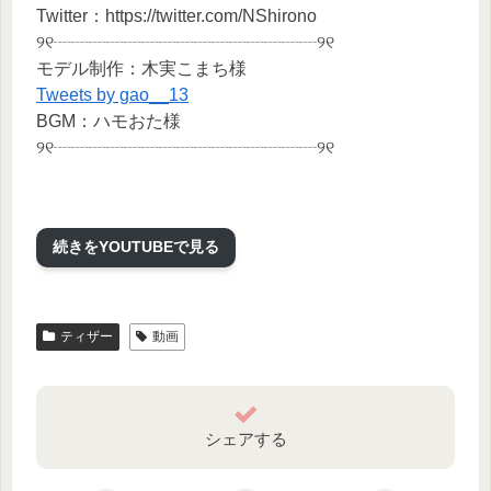
Twitter：https://twitter.com/NShirono
୨୧┈┈┈┈┈┈┈┈┈┈┈┈┈┈┈୨୧
モデル制作：木実こまち様
Tweets by gao__13
BGM：ハモおた様
୨୧┈┈┈┈┈┈┈┈┈┈┈┈┈┈┈୨୧
#vtuber準備中 #vtuber準備中最古参になってください
#ティザーPV
続きをYOUTUBEで見る
ティザー
動画
シェアする