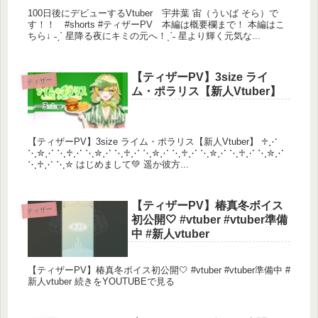
100日後にデビューするVtuber 宇井葉 宙（ういば そら）で
す！！ #shorts #ティザーPV 本編は概要欄まで！ 本編はこ
ちら↓ ˗ˏˋ 星降る夜にキミの元へ！ˎˊ˗ 星より輝く元気な...
【ティザーPV】3size ライ
ティザー
ム・ポラリス【新人Vtuber】
【ティザーPV】3size ライム・ポラリス【新人Vtuber】 ♱⋰
⋱✮⋰ ⋱♱⋰ ⋱✮⋰ ⋱♱⋰ ⋱✮⋰ ⋱♱⋰ ⋱✮⋰ ⋱♱⋰ ⋱✮⋰
⋱♱⋰ ⋱✮ はじめまして💚 遥か彼方...
【ティザーPV】椿真冬ボイス
ティザー
初公開🤍 #vtuber #vtuber準備
中 #新人vtuber
【ティザーPV】椿真冬ボイス初公開🤍 #vtuber #vtuber準備中 #
新人vtuber 続きをYOUTUBEで見る