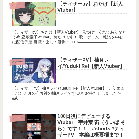
【ティザーpv】おたけ【新人
ティザー
Vtuber】
【ティザーpv】おたけ【新人Vtuber】 見つけてくれてありがと
う🎋 座敷童子Vtuber、おたけです！ 歌・ゲーム・雑談を中心
に配信予定 目標：楽しく活動！ +++———————...
【ティザーPV】柚月レ
ティザー
イ/Yuduki Rei【新人Vtuber】
【ティザーPV】柚月レイ/Yuduki Rei【新人Vtuber】 ☾ 初めま
して❗️ ☽ 月の守護神の柚月レイです🌙⚔ お待たせしました〜
&#...
100日後にデビューする
ティザー
Vtuber 宇井葉 宙（ういば そ
ら）です！！ #shorts #ティ
ザーPV 本編は概要欄まで！