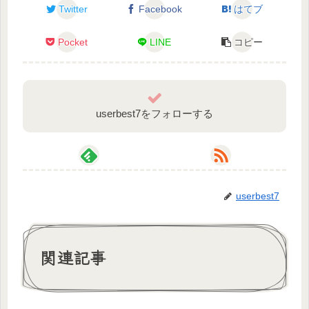
Twitter
Twitter
Facebook
はてブ
彩瞑 ニノ: https://twitter.com/sakusya_nino
Pocket
LINE
コピー
ロゴデザイン
つきみ°様: https://twitter.com/tsukimpi
配信BGM
userbest7をフォローする
京まろん様: https://twitter.com/kyomarron_li/media
IQが低いTwitterの絵垢(日常、趣味や版権またはらく
がき)
ニノちゃん: https://twitter.com/Nino_drawcat
userbest7
×-×-×-×-×-×
関連記事