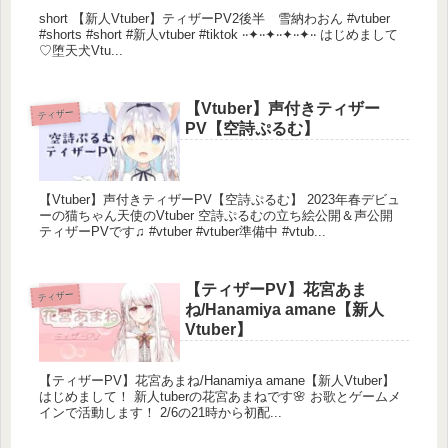
short 【新人Vtuber】ティザーPV2後半 雪納わおん #vtuber
#shorts #short #新人vtuber #tiktok ‧‧✦‧‧✦‧‧✦‧‧✦‧‧ はじめまして
♡堕天犬Vtu...
【Vtuber】声付きティザー
ティザー
PV【空詩ぷるむ】
【Vtuber】声付きティザーPV【空詩ぷるむ】 2023年春デビュ
ーの猫ちゃん天使のVtuber 空詩ぷるむの立ち絵公開＆声公開
ティザーPVです♫ #vtuber #vtuber準備中 #vtub...
【ティザーPV】花宮あま
ティザー
ね/Hanamiya amane【新人
Vtuber】
【ティザーPV】花宮あまね/Hanamiya amane【新人Vtuber】
はじめまして！ 新人tuberの花宮あまねです🌸 お歌とゲームメ
インで活動します！ 2/6の21時から初配...