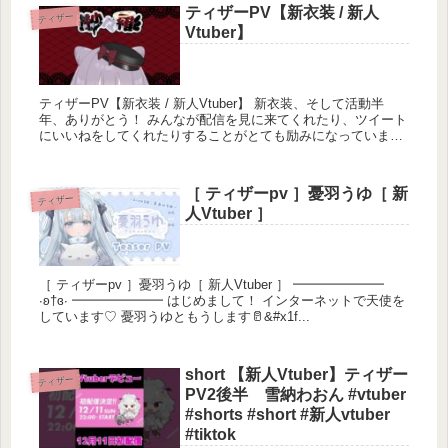
ティザーPV【新衣装 / 新人
ティザー
Vtuber】
ティザーPV【新衣装 / 新人Vtuber】 新衣装、そして活動半
年、ありがとう！ みんなが配信を見に来てくれたり、ツイート
にいいねをしてくれたりすることがとても励みになっていま
す。これからも頑張る紗々...
［ ティザーpv ］憂羽うゆ［ 新
ティザー
人Vtuber ］
［ ティザーpv ］憂羽うゆ［ 新人Vtuber ］ ━━━━━━━
∙ʚ†ɞ∙ ━━━━━━━ はじめまして！ インターネットで天使を
しています♡ 憂羽うゆともうします🥛&#x1f...
short 【新人Vtuber】ティザー
ティザー
PV2後半 雪納わおん #vtuber
#shorts #short #新人vtuber
#tiktok