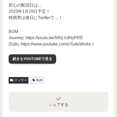
肝心の配信日は…
2023年1月29日予定！
時間帯は後日にTwitterで…！
BGM
Journey: https://youtu.be/SRjLVdNyPRE
(Safu: https://www.youtube.com/c/SafuWorks )
×-×-×-×-×-×
続きをYOUTUBEで見る
ある世界の管理人、彩瞑ニノ。
住民の少なさを解消するため人間界へと飛び立っち
ティザー
動画
ゃうぞ～！
夢は住民さんをいっぱいにする事！
×-×-×-×-×-×
シェアする