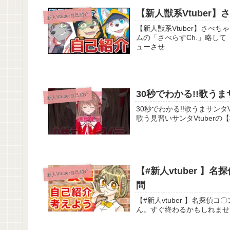
【新人獣系Vtuber
新人Vtuber自己紹介
【新人獣系Vtuber】さべちゃん！いきまー
ムの「さべらすCh.」略して 【さべちゃん】 です！ 本日11月1日（ワンワンワン！）よりデビ
ューさせ...
30秒でわかる!!歌うま
新人Vtuber自己紹介
30秒でわかる!!歌うまサンタVtuber🎅🏻
歌う見習いサンタVtuberの【柊
【#新人vtuber 
新人Vtuber自己紹介
問
【#新人vtuber 】名探偵コ〇ン