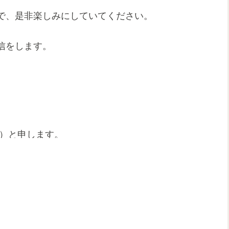
で、是非楽しみにしていてください。
信をします。
り）と申します。
好んで遊んでいます。
ジャンルにも挑戦していきたいと思います。
ufxkBWFVI2OkRvgzQ