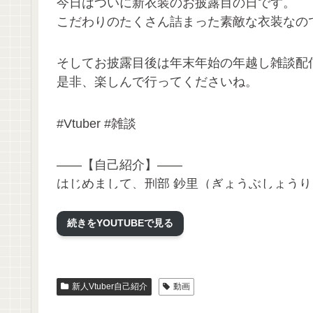
今日はついに新衣装のお披露目の日です。
こだわりのたくさん詰まった素敵な衣装なの
そしてお披露目後は年末年始の年越し雑談配
是非、楽しんで行ってくださいね。
#Vtuber #雑談
——【自己紹介】——
はじめまして、刑部 鈔里（ぎょうぶしょう
ゲームが大好きで、主にアクションゲームを
色んなことに挑戦していきたいので、色んな
続きをYOUTUBEで見る
【YouTubeチャンネル】
https://www.youtube.com/channel/UCX7sS-
新人Vtuber自己紹介
動画