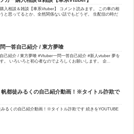
カー購入相談＆雑談【車系Vtuber】
系Vtuber】 コメント読みます。 この車の相
うと思ってるとか、全然関係ない話でもどうぞ。 生配信の時だ
一問一答自己紹介 / 東方夢喰
介 #新人vtuber 夢を
喰らいに来ました東方夢喰です。 いろいろと初心者なのでよろしくお願いします。 企...
er、帆都徒みるくの自己紹介動画！※タイトル詐欺で
くの自己紹介動画！※タイトル詐欺です 続きをYOUTUBE