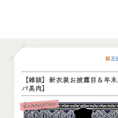
不
【雑談】新衣装お披露目＆年末年
バ美肉】
新人Vtuber自己紹介