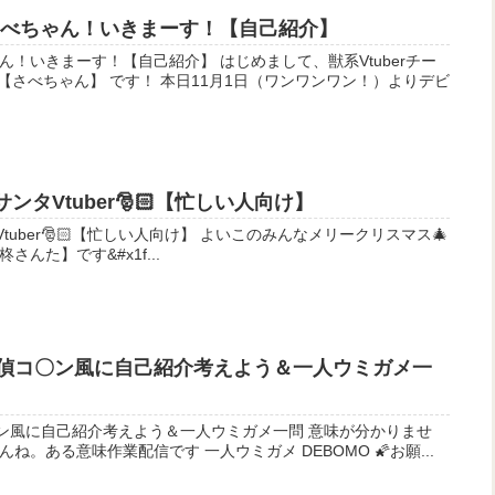
】さべちゃん！いきまーす！【自己紹介】
す！【自己紹介】 はじめまして、獣系Vtuberチー
サンタVtuber🎅🏻【忙しい人向け】
【忙しい人向け】 よいこのみんなメリークリスマス🎄
さんた】です&#x1f...
】名探偵コ〇ン風に自己紹介考えよう＆一人ウミガメ一
風に自己紹介考えよう＆一人ウミガメ一問 意味が分かりませ
ん。すぐ終わるかもしれませんね。ある意味作業配信です 一人ウミガメ DEBOMO 🌠お願...