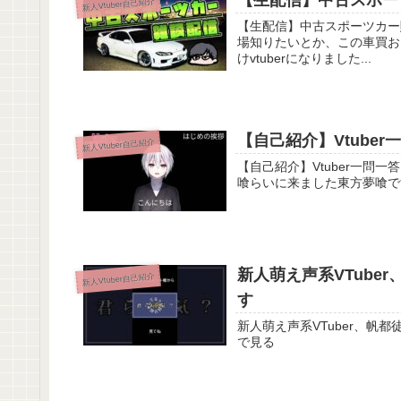
【生配信】中古スポーツ
新人Vtuber自己紹介
【生配信】中古スポーツカー購入相談＆雑談【車
場知りたいとか、この車買お
けvtuberになりました...
【自己紹介】Vtuber
新人Vtuber自己紹介
【自己紹介】Vtuber一問一答自己紹介 / 東方夢喰 #Vtuber一問一答自己紹
新人萌え声系VTub
新人Vtuber自己紹介
す
新人萌え声系VTuber、帆都徒みる
で見る