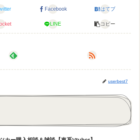
witter
Facebook
はてブ
ocket
LINE
コピー
userbest7