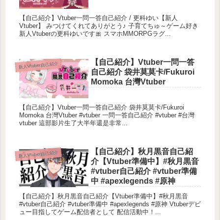
【自己紹介】Vtuber一問一答自己紹介 / 更科ゆい【新人
Vtuber】 みつけてくれてありがとう♪ 子育てちゅ～ゲーム好き
新人Vtuberの更科ゆいです🎀 スマホMMORPGラグ...
【自己紹介】Vtuber一問一答
新人Vtuber自己紹介
自己紹介 袋井莫莫卡/Fukuroi
Momoka 台灣Vtuber
【自己紹介】Vtuber一問一答自己紹介 袋井莫莫卡/Fukuroi
Momoka 台灣Vtuber #vtuber 一問一答自己紹介 #vtuber #台灣
vtuber 這部影片生了大半年還是非常...
【自己紹介】秋月黒音自己紹
新人Vtuber自己紹介
介【Vtuber準備中】#秋月黒音
#vtuber自己紹介 #vtuber準備
中 #apexlegends #原神
【自己紹介】秋月黒音自己紹介【Vtuber準備中】#秋月黒音
#vtuber自己紹介 #vtuber準備中 #apexlegends #原神 Vtuberデビ
ュー目指してゲーム配信者として 配信活動中！...