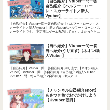
【自己紹介】Vtuber一問一答
新人Vtuber自己紹介
自己紹介【ハルフー・ロー
レ・スカーライト／新人
LIVE A LIVE（リメイク）プレイリスト
Vyuber】
【自己紹介】Vtuber一問一答自己紹介【ハルフー・ローレ・ス
カーライト／新人Vyuber】 新人Vtuberのハルフー・ローレ・ス
カーライトです。 不定期にゲーム配信してます。よかったら来
てください！...
【自己紹介】Vtuber一問一答
新人Vtuber自己紹介
自己紹介(やり直す)【ネオン/新
人Vtuber】
【自己紹介】Vtuber一問一答自己紹介(やり直す)【ネオン/新人
Vtuber】 #Vtuber一問一答自己紹介 #自己紹介 #新人VTuber
#Vtuber一問一答自己紹介 #自己紹介 #新人VTu...
【チャンネル自己紹介short】
新人Vtuber自己紹介
あさつき色でおでかけしよう
【 #vtuber 朝月】
ポケットモンスターソード（DLCのみ） プレイリ