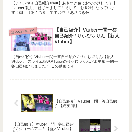
【チャンネル自己紹介short】あさつき色でおでかけしよう【
スト
#vtuber 朝月】 はじめまして！そして、お世話になっていま
す！朝月（あさつき）です🌙🌱 「あさつき色...
【自己紹介】Vtuber一問一答
新人Vtuber自己紹介
自己紹介 / りぃむ♡りん【新人
Vtuber】
【自己紹介】Vtuber一問一答自己紹介 / りぃむ♡りん【新人
Vtuber】 スライム娘系VTuberのりぃむ♡りんだよ💙🎀 一問一
答自己紹介しました！ この動画でり...
【自己紹介】VTuber一問一答自己紹
介【終夜 凛】
ポケットモンスターソード（本編+DLC） プレイリ
【自己紹介】Vtuber一問一答自己紹
スト
介/ ジョーのアニキ【新人VTuber】