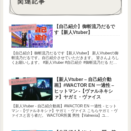
関連記事
【自己紹介】御斬流乃だるで
新人Vtuber自己紹介
す【新人Vtuber】
フォールガイズ プレイリスト
【自己紹介】御斬流乃だるです【新人Vtuber】 新人Vtuberの御
斬流乃だるです。自己紹介させていただきます。 皆さんよろし
くお願いします。 #新人Vtuber #自己紹介 #御斬流乃だる だ
る ...
【新人Vtuber – 自己紹介動
新人Vtuber自己紹介
画】#WACTOR EN 一過性 –
ヒットマン -【ヴァルネキシ
ァ】ヤガミ・ヴァイス
【新人Vtuber - 自己紹介動画】#WACTOR EN 一過性 - ヒット
マン -【ヴァルネキシァ】ヤガミ・ヴァイス こちらヤガミ・ヴ
ァイスと言う者だ。 WACTOR所属 男性【Valnexia】ユ...