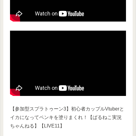
【参加型スプラトゥーン3】初心者カップルVtuberと
イカになってペンキを塗りまくれ！【ぱるねこ実況
ちゃんねる】【LIVE11】