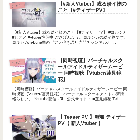
【#新人Vtuber】或る紛イ物の
ティザー
こと【#ティザーPV】
【#新人Vtuber】或る紛イ物のこと【#ティザーPV】 #ヨルシカ
#ピアノ #vtuber準備中 ごきげんよう。ヨルシカの紛イ物です。
ヨルシカ/n-buna曲のピアノ弾き語り専門チャンネルとし...
【同時視聴】バーチャルスク
ティザー
ールアイドルティザームービ
ー 同時視聴【Vtuber/蓮見鏡
花】
【同時視聴】バーチャルスクールアイドルティザームービー 同
時視聴【Vtuber/蓮見鏡花】 バーチャルスクールアイドル新情
報らしい。 Youtube配信URL: 公式サイト： ■蓮見鏡花 Twi...
【 Teaser PV 】海颯 ティザー
ティザー
PV【 新人Vtuber 】