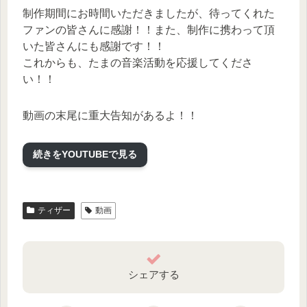
制作期間にお時間いただきましたが、待ってくれた
ファンの皆さんに感謝！！また、制作に携わって頂
いた皆さんにも感謝です！！
これからも、たまの音楽活動を応援してくださ
い！！
動画の末尾に重大告知があるよ！！
※音源は制作中のもので完成版とは異なります。
続きをYOUTUBEで見る
♡o｡+..:*♡o｡+..:*♡o｡+..:*♡o｡+..:*♡o｡+..:*..:*♡o｡
+..:*♡
ティザー
動画
作詞 / 作曲 / 編曲 / 演奏 /MIX : 難波 研 (aim music)
Twitter:https://twitter.com/kennamba
Youtube:https://www.youtube.com/channel/UCjNoG_s
D2lQqiro0gdo8McA
シェアする
映像／真綿スピカさん