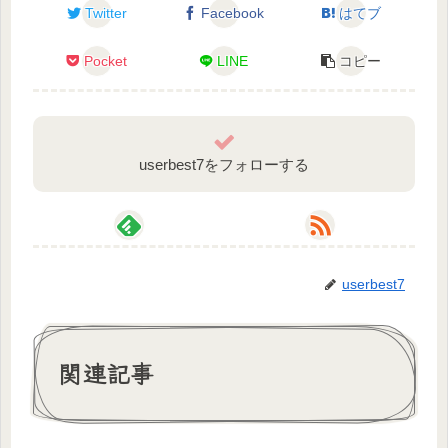
Twitter
Facebook
はてブ
Twitter:https://twitter.com/spica_mV
Youtube:https://www.youtube.com/c/SpicaChannel
Pocket
LINE
コピー
イラスト／星河テフさん
Twitter:https://twitter.com/Hoshi_Tefu
Youtube:https://www.youtube.com/channel/UCT8i8iD
userbest7をフォローする
WmhVPqMf-6-fB8cg
♡o｡+..:*♡o｡+..:*♡o｡+..:*♡o｡+..:*♡o｡+..:*..:*♡o｡
+..:*♡
userbest7
関連記事