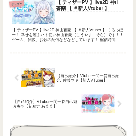
【 ティザーPV 】live2D 神山
ティザー
蒼蘭 【 ＃新人Vtuber 】
【 ティザーPV 】live2D 神山蒼蘭 【 ＃新人Vtuber 】 くるっぽ
ー！ 幸せを運ぶハト使い神山蒼蘭（こうやま そら）です！！
ゲーム、雑談、お歌の配信などなどしています！ 配信時間
20...
【自己紹介】Vtuber一問一答自己紹
介/ 佐藤マヤ【新人VTuber】
【自己紹介】VTuber一問一答自己紹
介🐙✨【甘傘ナ あまま】