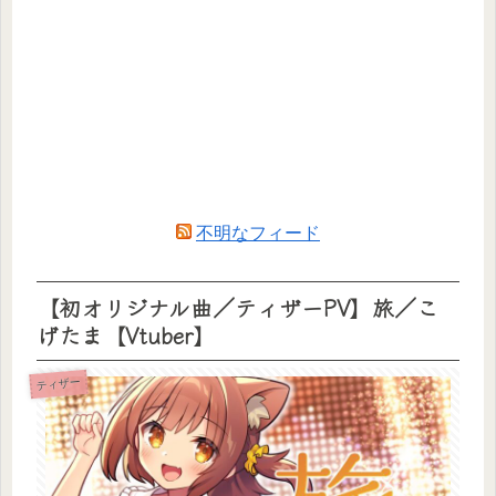
不明なフィード
【初オリジナル曲／ティザーPV】旅／こ
げたま【Vtuber】
ティザー