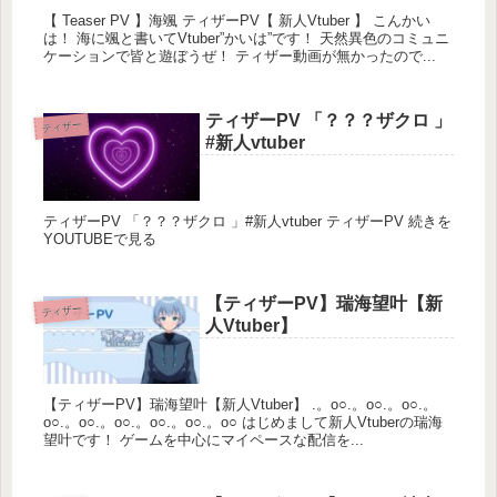
【 Teaser PV 】海颯 ティザーPV【 新人Vtuber 】 こんかい
は！ 海に颯と書いてVtuber”かいは”です！ 天然異色のコミュニ
ケーションで皆と遊ぼうぜ！ ティザー動画が無かったので...
ティザーPV 「？？？ザクロ 」
ティザー
#新人vtuber
ティザーPV 「？？？ザクロ 」#新人vtuber ティザーPV 続きを
YOUTUBEで見る
【ティザーPV】瑞海望叶【新
ティザー
人Vtuber】
【ティザーPV】瑞海望叶【新人Vtuber】 .。o○.。o○.。o○.。
o○.。o○.。o○.。o○.。o○.。o○ はじめまして新人Vtuberの瑞海
望叶です！ ゲームを中心にマイペースな配信を...