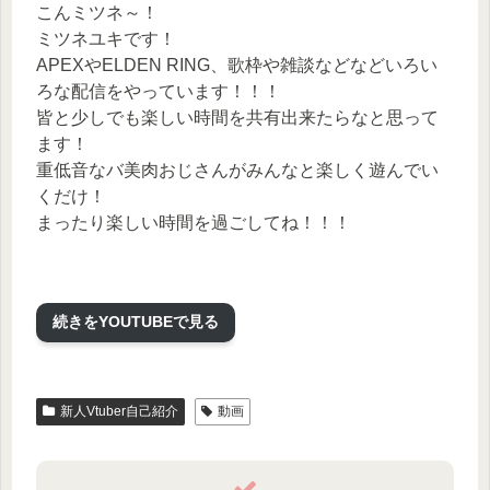
こんミツネ～！
ミツネユキです！
APEXやELDEN RING、歌枠や雑談などなどいろい
ろな配信をやっています！！！
皆と少しでも楽しい時間を共有出来たらなと思って
ます！
重低音なバ美肉おじさんがみんなと楽しく遊んでい
くだけ！
まったり楽しい時間を過ごしてね！！！
企画 海月シェル様
Tweets by umitsukishell
続きをYOUTUBEで見る
@海月シェル Shell Ch.
新人Vtuber自己紹介
動画