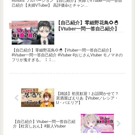
#shorts フルバージョン 【自己紹介】夫婦でVTuber一問一答自
己紹介【夫婦VTuber】 高評価👍とチャン...
【自己紹介】零細野花鳥🌻🐣
新人Vtuber自己紹介
【Vtuber一問一答自己紹介】
【自己紹介】零細野花鳥🌻🐣【Vtuber一問一答自己紹介】
#Vtuber一問一答自己紹介 #Vtuber #おじさんVtuber モノマネの
フリが鬼すぎる。 ⁑⁑...
【雑談】初見歓迎！お話聞かせて？
居酒屋ぱえりあ【Vtuber／レシア・
U・パエリア】
【自己紹介】Vtuber一問一答自己紹
介【杜宮しおん】#新人Vtuber