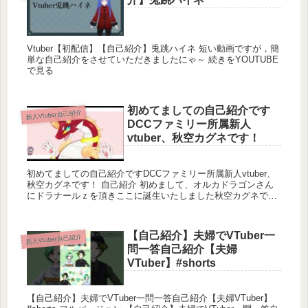
Vtuber【初配信】【自己紹介】兎跳ハイネ 短い動画ですが，簡
単な自己紹介をさせていただきましたにゃ～ 続きをYOUTUBE
で見る
初めてましての自己紹介です
新人Vtuber自己紹介
DCCファミリー所属新人
vtuber、秋空カグネです！
初めてましての自己紹介ですDCCファミリー所属新人vtuber、
秋空カグネです！ 自己紹介 初めまして、オルカドラゴンさん
にドラナールｚを頂きここに誕生いたしました秋空カグネで
す！これからよろしくお願...
【自己紹介】夫婦でVTuber一
新人Vtuber自己紹介
問一答自己紹介【夫婦
VTuber】#shorts
【自己紹介】夫婦でVTuber一問一答自己紹介【夫婦VTuber】