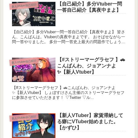
【自己紹介】多分Vtuber一問
新人Vtuber自己紹介
一答自己紹介【真夜中まよ】
【自己紹介】多分Vtuber一問一答自己紹介【真夜中まよ】 皆さ
ん、こんばんは。Vtuberの真夜中まよです。 おそばせながら一
問一答やりました。 多分一問一答史上最大の問題作でしょう。
Twitte...
【#ストリーマーグラセフ 】🚗
新人Vtuber自己紹介
こんばんわ、ジョアンナよ
✨【新人Vtuber】
【#ストリーマーグラセフ 】🚗こんばんわ、ジョアンナよ
✨【新人Vtuber】 しょぼすけさん主催のストリーマーグラセフ
に参加させていただきます！ ▽Twitter ▽ル...
【新人VTuber】家賃滞納して
新人Vtuber自己紹介
る癖にVTuber始めました。
【かずひ】