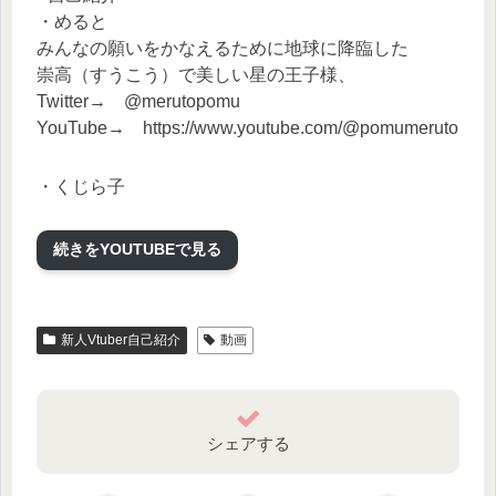
・めると
みんなの願いをかなえるために地球に降臨した
崇高（すうこう）で美しい星の王子様、
Twitter→ @merutopomu
YouTube→ https://www.youtube.com/@pomumeruto
・くじら子
宇宙の海に漂う（ただよう）くじら
アルファ派ボイスで眠りへいざなう。
続きをYOUTUBEで見る
Twitter→ @kujirako01
YouTube→
https://www.youtube.com/channel/UCmj-
新人Vtuber自己紹介
動画
qA8EPa3a6JxaEY0dwKw
めると君とくじら子で
マインクラフトの大冒険に出かけるよ！
シェアする
BGM：甘茶の音楽工房 様