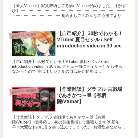
【新人VTuber】家賃滞納してる癖にVTuber始めました。【かず
ひ】 ━－━－━－━－━－━－━－━－━－━－━－━－━━
－━－━－━－━－━－━ 初めまして！みんなの応援でより活
動に専念できるので...
【自己紹介】 30秒でわかる！
新人Vtuber自己紹介
VTuber 夏目セシル / Self
introduction video in 30 sec
【自己紹介】 30秒でわかる！VTuber 夏目セシル / Self
introduction video in 30 sec デビュー前にティザーとかも作ら
なかったので 実はオリジナルの自己紹介動画は...
【作業雑談】グラブル 古戦場
新人Vtuber自己紹介
であさかつ～🐰【有栖
院/Vtuber】
【作業雑談】グラブル 古戦場であさかつ～🐰【有栖
院/Vtuber】 復帰祝に、初の英雄目指して頑張ります🐰 新年
早々大変なものに首を突っ込んでしまった。 お酒飲みながら...