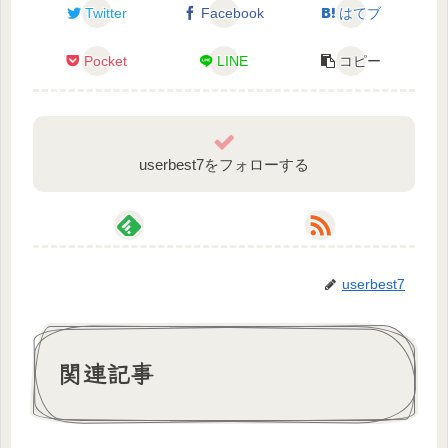
Twitter
Facebook
はてブ
https://amachamusic.chagasi.com/
Pocket
LINE
コピー
SE：効果音ラボ様
https://soundeffect-lab.info/
#実況 #もふちゃぽ #ほのぼの #癒し #ゲーム実況
userbest7をフォローする
#Vtuber
userbest7
関連記事