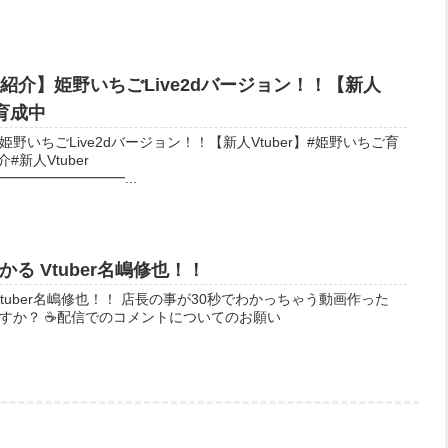
己紹介】姫野いちごLive2dバージョン！！【新人
ご育成中
姫野いちごLive2dバージョン！！【新人Vtuber】#姫野いちご育
━━━━━━━━...
る Vtuber名嶋修也！！
長の事が30秒でわかっちゃう動画作った
ついてのお願い