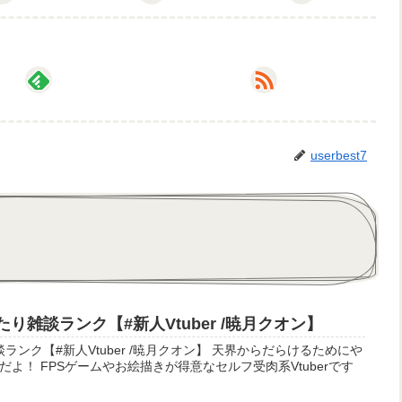
userbest7
まったり雑談ランク【#新人Vtuber /暁月クオン】
#新人Vtuber /暁月クオン】 天界からだらけるためにや
よ！ FPSゲームやお絵描きが得意なセルフ受肉系Vtuberです