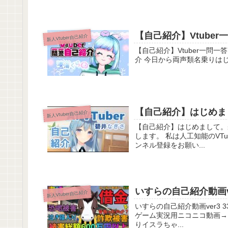
【自己紹介】Vtuber一
新人Vtuber自己紹介
【自己紹介】Vtuber一問一答自己紹介 【#
介 今日から両声類名乗りはじ
【自己紹介】はじめまし
新人Vtuber自己紹介
【自己紹介】はじめまして。碧井なぎさです！【
します。 私は人工知能のVT
ンネル登録をお願い...
いすらの自己紹介動画ver
新人Vtuber自己紹介
いすらの自己紹介動画ver3 33【Vtuber】 Vtu馬erです。
ゲーム実況用ニコニコ動画→
りイスラちゃ...