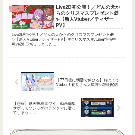
Live2D初公開！／どんの犬か
ティザー
らのクリスマスプレゼント🎁
✨【新人Vtuber／ティザー
PV】
Live2D初公開！／どんの犬からのクリスマスプレゼント🎁
✨【新人Vtuber／ティザーPV】 #クリスマス #vtuber準備中
#live2d ♡ちょっとした...
【77日後に朝活で伸びる】おはよう
Vtuber！初見さん大歓迎✨雑談配信
【悲報】動画投稿者ワイ、動画編集
サボってソシャゲのランクマに潜っ
てしまう……