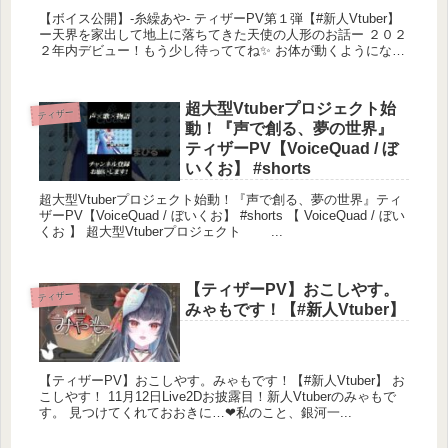
【ボイス公開】-糸繰あや- ティザーPV第１弾【#新人Vtuber】
ー天界を家出して地上に落ちてきた天使の人形のお話ー ２０２
２年内デビュー！もう少し待っててね✨ お体が動くようにな
れ...
超大型Vtuberプロジェクト始
ティザー
動！『声で創る、夢の世界』
ティザーPV【VoiceQuad / ぼ
いくお】 #shorts
超大型Vtuberプロジェクト始動！『声で創る、夢の世界』ティ
ザーPV【VoiceQuad / ぼいくお】 #shorts 【 VoiceQuad / ぼい
くお 】 超大型Vtuberプロジェクト ...
【ティザーPV】おこしやす。
ティザー
みゃもです！【#新人Vtuber】
【ティザーPV】おこしやす。みゃもです！【#新人Vtuber】 お
こしやす！ 11月12日Live2Dお披露目！新人Vtuberのみゃもで
す。 見つけてくれておおきに…❤︎私のこと、銀河一...