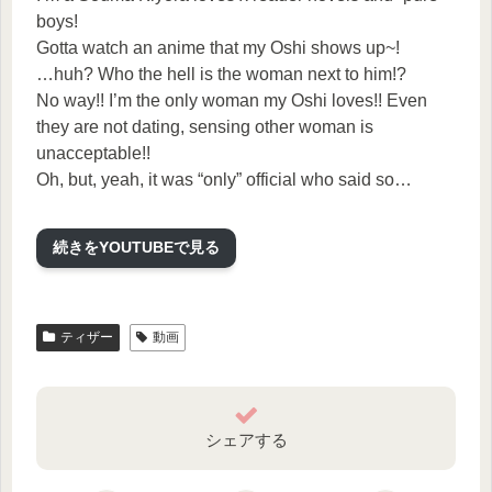
boys!
Gotta watch an anime that my Oshi shows up~!
…huh? Who the hell is the woman next to him!?
No way!! I’m the only woman my Oshi loves!! Even
they are not dating, sensing other woman is
unacceptable!!
Oh, but, yeah, it was “only” official who said so…
୨୧┈┈┈┈┈┈┈┈┈┈┈┈┈┈┈┈┈୨୧
続きをYOUTUBEで見る
Debut stream on Sat Feb. 4, 2023 at 21:00 JST!
Stream on both of Twitch and YouTube!
ティザー
動画
My Debut Stream on YouTube
https://youtube.com/live/fThb4uuh5D0?feature=share
シェアする
Debut Stream on Twitch
https://www.twitch.tv/soumakiyora_vt