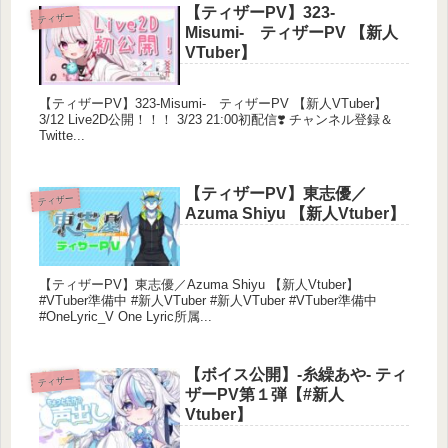
https://www.youtube.com/@nogika_chaba
【ティザーPV】323-
ティザー
Misumi- ティザーPV 【新人
https://www.youtube.com/watch?v=BF1QiZLy4sA
VTuber】
・Movie：Ishida Yunon
【ティザーPV】323-Misumi- ティザーPV 【新人VTuber】
https://twitter.com/yunonringo_requ
3/12 Live2D公開！！！ 3/23 21:00初配信❣️ チャンネル登録＆
Twitte...
୨୧┈┈┈┈┈┈┈┈┈┈┈┈┈┈┈┈┈୨୧
【ティザーPV】東志優／
ティザー
Azuma Shiyu 【新人Vtuber】
Twitter: https://twitter.com/SoumaKiyora
Twitch: https://www.twitch.tv/soumakiyora_vt
Please follow my Twitter and Twitch！
【ティザーPV】東志優／Azuma Shiyu 【新人Vtuber】
#VTuber準備中 #新人VTuber #新人VTuber #VTuber準備中
#OneLyric_V One Lyric所属...
୨୧┈┈┈┈┈┈┈┈┈┈┈┈┈┈┈┈┈୨୧
#vtuber #ENVtuber #JPVtuber #新人Vtuber #個人
【ボイス公開】-糸繰あや- ティ
ティザー
ザーPV第１弾【#新人
Vtuber #ティザーPV #TeaserTrail
Vtuber】