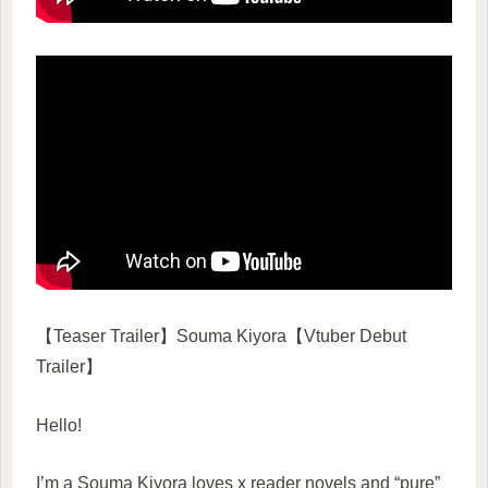
【Teaser Trailer】Souma Kiyora【Vtuber Debut
Trailer】
Hello!
I’m a Souma Kiyora loves x reader novels and “pure”