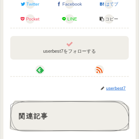
Twitter
Facebook
はてブ
Future stream activities: Games (play w/ viewers),
Pocket
LINE
コピー
chatting, German studying, prompt delusion of x
reader novel or BL/GL and so on
୨୧┈┈┈┈┈┈┈┈┈┈┈┈┈┈┈┈┈୨୧
userbest7をフォローする
🦄Credits🦄
・My papa：Iegamo Duck
https://twitter.com/Duck_Iegamo
userbest7
https://www.youtube.com/@Duck_Iegamo
・Logo, unicorn mark：Gogon
関連記事
https://twitter.com/gogon_illust
・BGM：Chaba Nogika