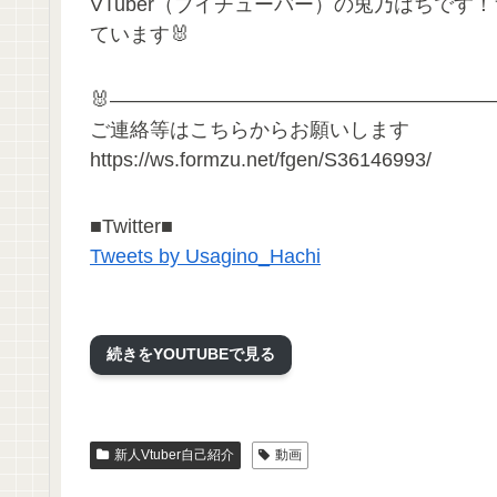
VTuber（ブイチューバー）の兎乃はちで
ています🐰
🐰————————————————————
ご連絡等はこちらからお願いします
https://ws.formzu.net/fgen/S36146993/
■Twitter■
Tweets by Usagino_Hachi
『蜜蜂はち』として音楽作家のお仕事もしてい
続きをYOUTUBEで見る
HP：https://mitsubachi-hachi.amebaownd.co
Twitter：https://twitter.com/honey8comb
新人Vtuber自己紹介
動画
#vtuber #ホラーゲーム #ホラゲー #ゲーム