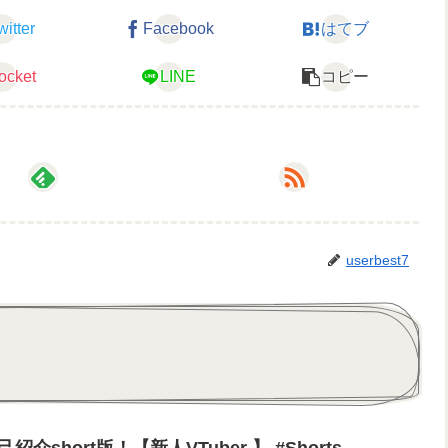
witter
Facebook
はてブ
ocket
LINE
コピー
userbest7