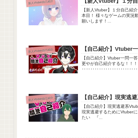
【新人Vtuber】１
新人Vtuber自己紹介
【新人Vtuber】１分自己紹介【個人勢】 明けの明星と宵の明星によ
本目！ 様々なゲームの実況動画や歌ってみたも投稿予定ですので チャンネル登録よろしくお
願いします！...
【自己紹介】Vtube
新人Vtuber自己紹介
【自己紹介】Vtuber一問一答自己紹介【赤瀬川
更やが自己紹介するな！！！！
【自己紹介】現実逃避系
新人Vtuber自己紹介
【自己紹介】現実逃避系Vtuber一問一答自己
現実逃避するためにVtuberになりました＾＾ ・似ている
たい 『...