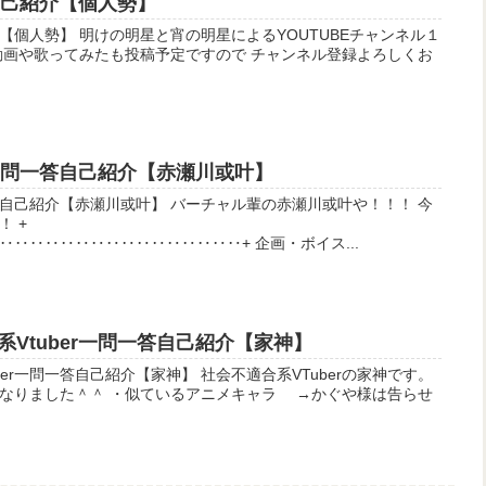
分自己紹介【個人勢】
るYOUTUBEチャンネル１
r一問一答自己紹介【赤瀬川或叶】
或叶】 バーチャル輩の赤瀬川或叶や！！！ 今
 +
‥‥‥‥‥‥‥‥‥‥‥‥‥‥‥‥‥‥‥‥‥‥‥‥‥‥‥‥‥+ 企画・ボイス...
Vtuber一問一答自己紹介【家神】
紹介【家神】 社会不適合系VTuberの家神です。
アニメキャラ →かぐや様は告らせ