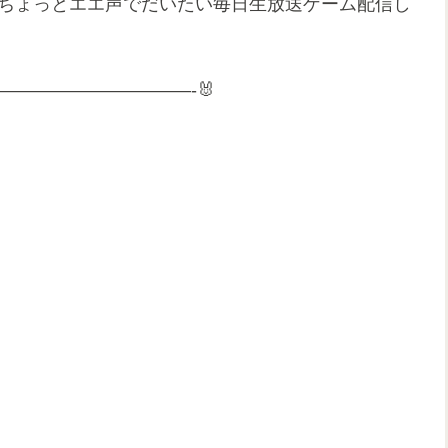
す！ちょっとエエ声でだいたい毎日生放送ゲーム配信し
——————————-🐰
ます🐝
m/
配信 #ブイチューバー