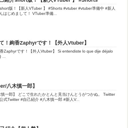
short版！【新人VTuber 】 #Shorts
r 】 #Shorts #vtuber #vtuber準備中 #新人
r #vtuber自己紹介 皆さんはじめまして！ VTuber準備...
絢香Zaphyrです！【外人Vtuber】
r】 Si entendiste lo que dije déjalo
en los comentarios. (‘. • ω •.`) ...
er/八木慎一郎】
うがつかぬ。 Twitter
ぶいさいんグループ 公式HP 公式Twitter #自己紹介 #八木慎一郎 #新人V...