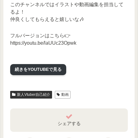
このチャンネルではイラストや動画編集を担当して
るよ！
仲良くしてもらえると嬉しいな🎶
フルバージョンはこちら👉
https://youtu.be/laUUc23Opwk
☆毎週木曜日23時は【みけ犬さんのお家ラジオ”みけ
ラジ”】配信
続きをYOUTUBEで見る
☆毎週日曜日朝9時は【飽きるまで原神】配信
🐕原神配信マイリスト
新人Vtuber自己紹介
動画
☛https://youtube.com/playlist?list=PLJjQG3kMzv-
S9FiB1CFGqiwNJca38YxB4
🐕お絵かき配信マイリスト
☛https://youtube.com/playlist?list=PLJjQG3kMzv-
シェアする
QumFYkagxy2ZEXF17Qn78f