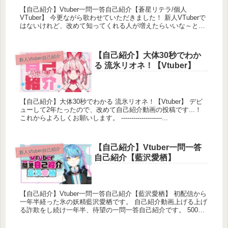
【自己紹介】Vtuber一問一答自己紹介【蒼星リテラ/個人
VTuber】 今更ながら歌わせていただきました！ 新人VTuberで
はないけれど、改めて知ってくれる人が増えたらいいな～とい
う気持ち ☆☆...
【自己紹介】大体30秒でわか
新人Vtuber自己紹介
る 流氷リオネ！【Vtuber】
【自己紹介】大体30秒でわかる 流氷リオネ！【Vtuber】 デビ
ューして2年たったので、改めて自己紹介動画の投稿です...！
これからよろしくお願いします。 --------------------...
【自己紹介】Vtuber一問一答
新人Vtuber自己紹介
自己紹介【藍沢愛栖】
👇企画/ボイス：海月シェル様
【自己紹介】Vtuber一問一答自己紹介【藍沢愛栖】 初配信から
✦Twitter：https://twitter.com/umitsukishell
一年半経った氷の妖精藍沢愛栖です。 自己紹介動画上げる上げ
る詐欺をし続け一年半、待望の一問一答自己紹介です。 500以
✦YouTube：
上のチャンネル登録...
https://www.youtube.com/channel/UCz1R…