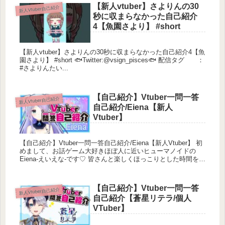
【新人vtuber】さよりんの30
新人Vtuber自己紹介
秒に収まらなかった自己紹介
4【魚園さより】 #short
【新人vtuber】さよりんの30秒に収まらなかった自己紹介4【魚
園さより】 #short 🐟Twitter:@vsign_pisces🐟 配信タグ ：
#さよりんたい...
【自己紹介】Vtuber一問一答
新人Vtuber自己紹介
自己紹介/Eiena【新人
Vtuber】
【自己紹介】Vtuber一問一答自己紹介/Eiena【新人Vtuber】 初
めまして、お話ゲーム大好きほぼ人に近いヒューマノイドの
👾すいちゃんの一問一答自己紹介👉
Eiena-えいえな-です♡ 皆さんと楽しくほっこりとした時間を過
https://youtu.be/ghPxemSTcw0
ごした...
【自己紹介】Vtuber一問一答
新人Vtuber自己紹介
🐕👾🐕👾🐕👾🐕👾🐕👾🐕👾🐕👾
自己紹介【蒼星リテラ/個人
VTuber】
👇素敵な本家様