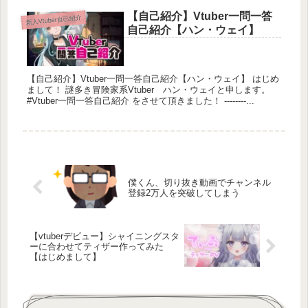
【自己紹介】Vtuber一問一答
新人Vtuber自己紹介
自己紹介【ハン・ウェイ】
🐕👾🐕👾🐕👾🐕👾🐕👾🐕👾🐕👾
【固定あいさつ👇】
【自己紹介】Vtuber一問一答自己紹介【ハン・ウェイ】 はじめ
🐕初め：ただいま
まして！ 謎多き冒険家系Vtuber ハン・ウェイと申します。
🐕終わり：いってきます
#Vtuber一問一答自己紹介 をさせて頂きました！ --------...
🐕みけ犬さんはお絵描き配信やゲーム配信などを中
心に配信・投稿🐕
僕くん、切り抜き動画でチャンネル
🐕みけ犬さん→ イラスト描いたりゲームしたりする
登録2万人を突破してしまう
犬
Twitter：https://twitter.com/mikedog1218?s=11
【vtuberデビュー】シャイニングスタ
pixiv : https://www.pixiv.net/users/86112280
ーに合わせてティザー作ってみた
【はじめまして】
👾すいちゃん→ 旅行・カラオケ・ゲームが好き
Twitter : https://twitter.com/sui_sui_41