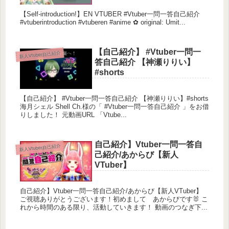
【Self-introduction!】EN VTUBER #Vtuber一問一答自己紹介
#vtuberintroduction #vtuberen #anime ✿ original: Umit...
【自己紹介】 #Vtuber一問一
新人Vtuber自己紹介
答自己紹介 【神瀬りりい】
#shorts
【自己紹介】 #Vtuber一問一答自己紹介 【神瀬りりい】#shorts
海月シェル Shell Ch.様の「 #Vtuber一問一答自己紹介 」をお借
りしました！ 元動画URL 「Vtube...
自己紹介】Vtuber一問一答自
新人Vtuber自己紹介
己紹介/あからび【新人
VTuber】
自己紹介】Vtuber一問一答自己紹介/あからび【新人VTuber】
ご視聴ありがとうございます！初めまして あからびです🐰 こ
れから時間のある限り、活動していきます！ 動画のつなぎ下...