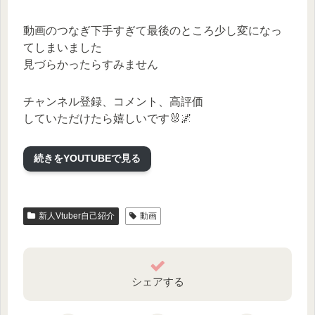
動画のつなぎ下手すぎて最後のところ少し変になっ
てしまいました
見づらかったらすみません
チャンネル登録、コメント、高評価
していただけたら嬉しいです🐰🌌
今後ともよろしくお願いします！！
続きをYOUTUBEで見る
【Twitter】 https://twitter.com/akausarabi
【チャンネル】
https://www.youtube.com/channel/UC6J7nafBHYtlJTe
新人Vtuber自己紹介
動画
DZmbfh5g
#ゲーム実況 #新人Vtuber #Vtuber一問一答自己紹
介 #あからび
シェアする