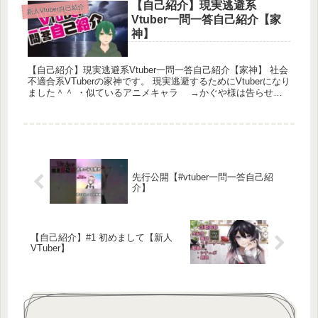
【自己紹介】現実逃避系
新人Vtuber自己紹介
Vtuber一問一答自己紹介【家
神】
【自己紹介】現実逃避系Vtuber一問一答自己紹介【家神】 社会
不適合系VTuberの家神です。 現実逃避するためにVtuberになり
ました＾＾ ・似ているアニメキャラ →かぐや様は告らせた
い 『...
先行公開【#vtuber一問一答自己紹
介】
【自己紹介】#1 初めまして【新人
VTuber】