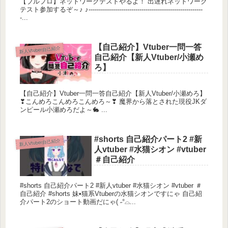
【ブルプロ】ネットワークテストやるよ！ 出遅れネットワーク
テスト参加するぞ～♪ ♪--------------------------------------------------------
-...
【自己紹介】Vtuber一問一答
新人Vtuber自己紹介
自己紹介【新人Vtuber/小瀬め
ろ】
【自己紹介】Vtuber一問一答自己紹介【新人Vtuber/小瀬めろ】
❣こんめろこんめろこんめろ～❣ 魔界から落とされた現役JKダ
ンピール小瀬めろだよ～🐇 ...
#shorts 自己紹介パート2 #新
新人Vtuber自己紹介
人vtuber #水猫シオン #vtuber
＃自己紹介
#shorts 自己紹介パート2 #新人vtuber #水猫シオン #vtuber ＃
自己紹介 #shorts 妹•猫系Vtuberの水猫シオンですにゃ 自己紹
介パート2のショート動画だにゃ( ˶°⌓...