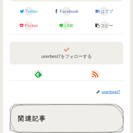
スパムを見かけた際は通報させていただきますので
ご了承ください。
Twitter
Facebook
はてブ
配信を盛り上げるコメントは大歓迎です!!
ルールを守って楽しい配信を作りましょう✯
Pocket
LINE
コピー
———————————————————————
————————————————-
Youtube、Twitchで毎日配信してるから、ぜひ遊びに
userbest7をフォローする
来てね！
配信情報などはTwitterで上げてるからフォローの方
もよろしくお願いします！
【Twitter】https://twitter.com/KuonUi_apex548
userbest7
【Twitch】https://www.twitch.tv/kuon14
関連記事
———————————————————————
————————————————-