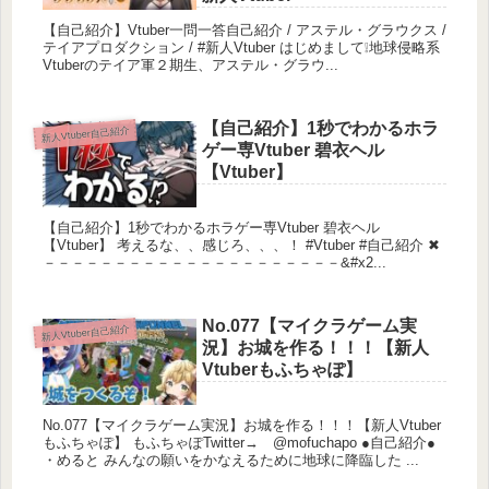
【たった5分⁉】初心者必見！ランク爆盛り間違いな
【自己紹介】Vtuber一問一答自己紹介 / アステル・グラウクス /
テイアプロダクション / #新人Vtuber はじめまして❕地球侵略系
し！ランクの基本的立ち回り２つのポイント!!↓
Vtuberのテイア軍２期生、アステル・グラウ...
【自己紹介】1秒でわかるホラ
新人Vtuber自己紹介
ゲー専Vtuber 碧衣ヘル
【Vtuber】
【自己紹介】1秒でわかるホラゲー専Vtuber 碧衣ヘル
【Vtuber】 考えるな、、感じろ、、、！ #Vtuber #自己紹介 ✖
－－－－－－－－－－－－－－－－－－－－－&#x2...
No.077【マイクラゲーム実
新人Vtuber自己紹介
況】お城を作る！！！【新人
Vtuberもふちゃぽ】
No.077【マイクラゲーム実況】お城を作る！！！【新人Vtuber
もふちゃぽ】 もふちゃぽTwitter→ @mofuchapo ●自己紹介●
・めると みんなの願いをかなえるために地球に降臨した ...
———————————————————————