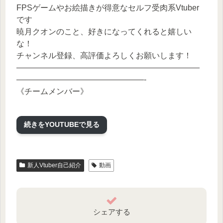
FPSゲームやお絵描きが得意なセルフ受肉系Vtuber
です
暁月クオンのこと、好きになってくれると嬉しい
な！
チャンネル登録、高評価よろしくお願いします！
———————————————————————
————————————————-
《チームメンバー》
かぁくん：https://www.twitch.tv/kxa42
続きをYOUTUBEで見る
登坂なぉみさん：
https://www.youtube.com/@naomix1208
新人Vtuber自己紹介
動画
———————————————————————
————————————————-
《コメントするにあたって》
荒らし行為やほかの視聴者様に迷惑が掛かる行為は
シェアする
決してしないようにお願い致します。