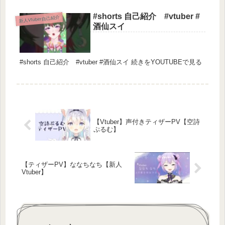
————————————————-
#shorts 自己紹介 #vtuber #
ゆる～くゲーム配信やお絵描き配信、もしかしたら
新人Vtuber自己紹介
酒仙スイ
歌配信もやるかも？
見に来てくれると嬉しいな！
俺と一緒にだらけてみない？
#shorts 自己紹介 #vtuber #酒仙スイ 続きをYOUTUBEで見る
———————————————————————
————————————————-
#ApexLegends #エーペックスレジェンズ #APEX
#暁月クオン #クオン #新人Vtuber #vtuber
【Vtuber】声付きティザーPV【空詩
ぷるむ】
【ティザーPV】ななちなち【新人
Vtuber】