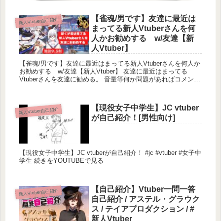
〈おすすめ動画〉
【雀魂/男です】友達に最近は
新人Vtuber自己紹介
まってる新人Vtuberさんを何
【自己紹介】Vtuber一問一答自己紹介/暁月クオン
人かお勧めする w/友達【新
【新人Vtuber】↓
人Vtuber】
【雀魂/男です】友達に最近はまってる新人Vtuberさんを何人か
お勧めする w/友達【新人Vtuber】 友達に最近はまってる
Vtuberさんを友達に勧める。 音量等何か問題があればコメント
でお願いしま...
【現役女子中学生】JC vtuber
新人Vtuber自己紹介
が自己紹介！[男性向け]
【現役女子中学生】JC vtuberが自己紹介！ #jc #vtuber #女子中
学生 続きをYOUTUBEで見る
【自己紹介】Vtuber一問一答
新人Vtuber自己紹介
自己紹介 / アステル・グラウク
ス / テイアプロダクション / #
新人Vtuber