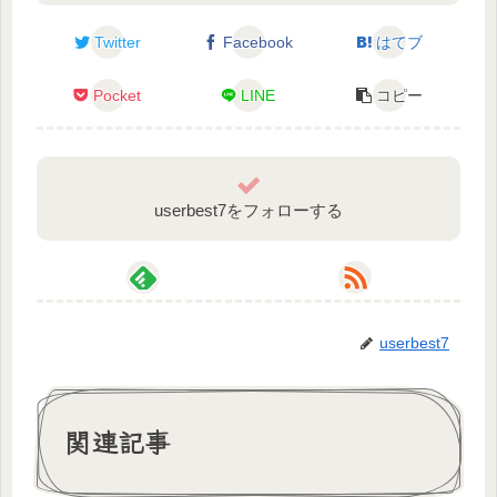
配信：#らうlive
Twitter
Facebook
はてブ
その他：#禾瑠葉らうら
FA：#らう落書き
Pocket
LINE
コピー
୨୧･･･････････････････････････････୨୧
🐈ママ＆パパ 黄鏡博人(キヒロ)様🐈
userbest7をフォローする
Twitter
Tweets by KikyoHiloto
💜ロゴ💜
準備中
userbest7
୨୧･･･････････････････････････････୨୧
企画/ボイス 海月シェル様
関連記事
トラックメーカー/動画 音鳴マシタ様