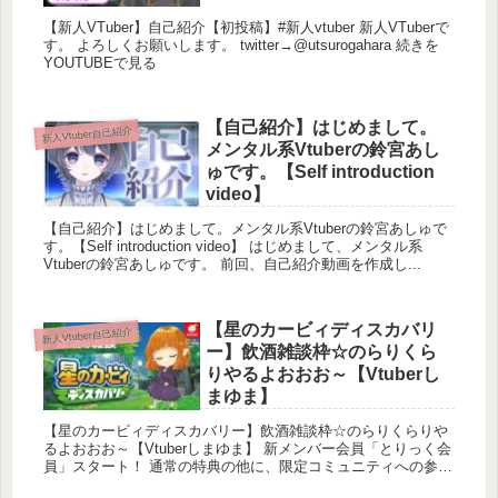
【新人VTuber】自己紹介【初投稿】#新人vtuber 新人VTuberで
す。 よろしくお願いします。 twitter→@utsurogahara 続きを
YOUTUBEで見る
【自己紹介】はじめまして。
新人Vtuber自己紹介
メンタル系Vtuberの鈴宮あし
ゅです。【Self introduction
video】
【自己紹介】はじめまして。メンタル系Vtuberの鈴宮あしゅで
す。【Self introduction video】 はじめまして、メンタル系
Vtuberの鈴宮あしゅです。 前回、自己紹介動画を作成し...
【星のカービィディスカバリ
新人Vtuber自己紹介
ー】飲酒雑談枠☆のらりくら
りやるよおおお～【Vtuberし
まゆま】
【星のカービィディスカバリー】飲酒雑談枠☆のらりくらりや
るよおおお～【Vtuberしまゆま】 新メンバー会員「とりっく会
員」スタート！ 通常の特典の他に、限定コミュニティへの参加
＆ゲリラ通話を楽しめます...