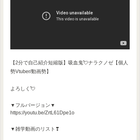
【2分で自己紹介短縮版】吸血鬼💘ナラクノゼ【個人
勢Vtuber/動画勢】
よろしく💘
▼フルバージョン▼
https://youtu.be/ZrtL61Dpe1o
▼雑学動画のリスト❣