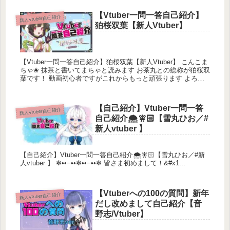
【Vtuber一問一答自己紹介】
新人Vtuber自己紹介
狛桜双葉【新人Vtuber】
【Vtuber一問一答自己紹介】狛桜双葉【新人Vtuber】 こんこま
ちゃ❀ 抹茶と書いてまちゃと読みます お茶丸との総称が狛桜双
葉です！ 動画初心者ですがこれからもっと頑張ります よろし
くお願いしま...
【自己紹介】Vtuber一問一答
新人Vtuber自己紹介
自己紹介🌨️🧚🏻【雪丸ひお／#
新人vtuber 】
【自己紹介】Vtuber一問一答自己紹介🌨️🧚🏻【雪丸ひお／#新
人vtuber 】 ✼••┈••✼••┈••✼ 皆さま初めまして！&#x1...
【Vtuberへの100の質問】新年
新人Vtuber自己紹介
だし改めまして自己紹介【音
野志/Vtuber】