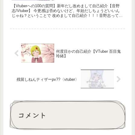
【Vtuberへの100の質問】新年だし改めまして自己紹介【音野
志/Vtuber】 今更感は否めないけど、年始だしちょうどいいん
じゃね？ということで 改めまして自己紹介！！！音野志ってこ
んなやーつ ...
何度目かの自己紹介【VTuber 百目鬼
玲緒】
残留しねんティザーpv??〈vtuber〉
コメント