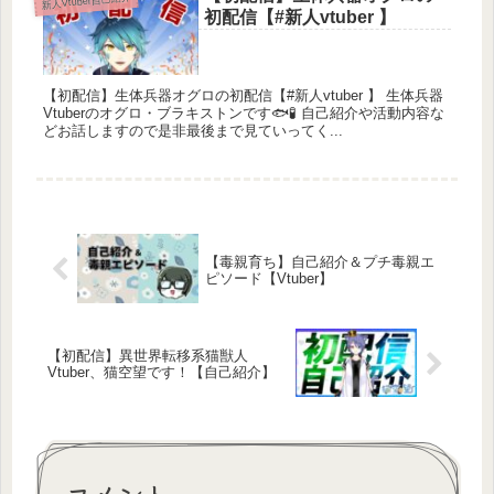
新人Vtuber自己紹介
初配信【#新人vtuber 】
【初配信】生体兵器オグロの初配信【#新人vtuber 】 生体兵器
Vtuberのオグロ・ブラキストンです🐟🧪 自己紹介や活動内容な
どお話しますので是非最後まで見ていってく...
【毒親育ち】自己紹介＆プチ毒親エ
ピソード【Vtuber】
【初配信】異世界転移系猫獣人
Vtuber、猫空望です！【自己紹介】