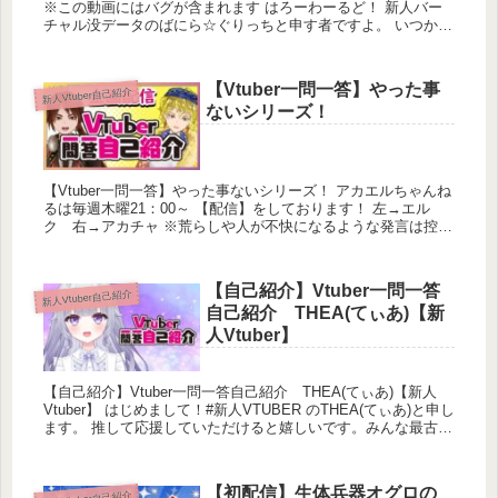
※この動画にはバグが含まれます はろーわーるど！ 新人バー
チャル没データのばにら☆ぐりっちと申す者ですよ。 いつか本
当の魔法少女になるのが夢...
【Vtuber一問一答】やった事
新人Vtuber自己紹介
ないシリーズ！
【Vtuber一問一答】やった事ないシリーズ！ アカエルちゃんね
るは毎週木曜21：00～ 【配信】をしております！ 左→エル
ク 右→アカチャ ※荒らしや人が不快になるような発言は控え
ましょう 楽しくや...
【自己紹介】Vtuber一問一答
新人Vtuber自己紹介
自己紹介 THEA(てぃあ)【新
人Vtuber】
【自己紹介】Vtuber一問一答自己紹介 THEA(てぃあ)【新人
Vtuber】 はじめまして！#新人VTUBER のTHEA(てぃあ)と申し
ます。 推して応援していただけると嬉しいです。みんな最古参
で...
【初配信】生体兵器オグロの