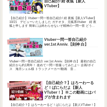
自己紹介/ 紺 夜狐【新人
#大神 #Vtuber #概要欄記載のおねがいを読んでから
VTuber】
お楽しみください
【自己紹介】Vtuber一問一答自己紹介/ 紺 夜狐【新人VTuber】
10/21 デビューいたしました ガチオタ、元狐系Vtuber 紺 夜
狐と申します 簡単には終わらせないぞ精神の一問一答 どう...
Vtuber一問一答自己紹介
新人Vtuber自己紹介
ver.1st Anniv.【刻神 白】
Vtuber一問一答自己紹介 ver.1st Anniv.【刻神 白】 最初の自己
紹介から約1周年！ 改めて一問一答撮ってみたよ✨ 企画/ボイ
ス 海月シェル様 トラックメーカー/動画 音...
【自己紹介？】はろーわーる
新人Vtuber自己紹介
ど！ばにらだよ【新人
VTuber！】※この動画にはバ
グが含まれます
【自己紹介？】はろーわーるど！ばにらだよ【新人VTuber！】