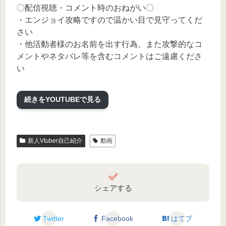
〇配信視聴・コメント時のおねがい〇
・エンジョイ攻略ですので温かい目で見守ってくだ
さい
・他活動者様のお名前を出す行為、また攻撃的なコ
メントやネタバレ等を含むコメントはご遠慮くださ
い
既プレイの方は蔦ヶ谷がアドバイスを求めたとき
のみ助言いただけると嬉しいです
続きをYOUTUBEで見る
こちらの配信はカプコン様公式ガイドラインに沿っ
て配信しております。
新人Vtuber自己紹介
動画
蔦ヶ谷みつるtwitter（最新情報はこちらから）
Tweets by tsutagaya
シェアする
◆こちらもおススメ◆
【自己紹介】Vtuber一問一答自己紹介/蔦ヶ谷みつる
Twitter
Facebook
はてブ
【新人Vtuber】