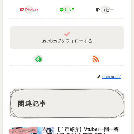
Pocket
LINE
コピー
userbest7をフォローする
userbest7
関連記事
Q：ファンマークの緑の絵文字はなんですか？【アト
ム法律事務所パロディ】（shorts）
https://youtube.com/shorts/5lSy_AiXZqk
【自己紹介】Vtuber一問一答
新人Vtuber自己紹介