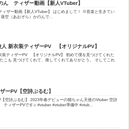
空かのん ティザー動画【新人VTuber】
人VTuber】 はじめまして！ 💠音楽と生きてい
ngerの 葵空（あおぞら）かのんで...
瀬綾人 新衣装ティザーPV 【オリジナルPV】
ザーPV 【オリジナルPV】 初めて僕を見つけてくれた
たこも 見つけてくれて、推してくれてありがとう。 そしてこれ
ティザーPV【空詩ぷるむ】
ューの猫ちゃん天使のVtuber 空詩
ぷるむの立ち絵公開＆声公開 ティザーPVです♫ #vtuber #vtuber準備中 #vtub...