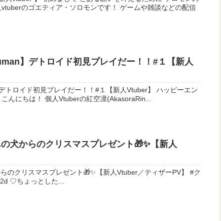
rのゴエティア・ソロモンです！ ゲームや雑談などの配信
ome Human】デトロイド初見プレイだー！！#１【新人
an】デトロイド初見プレイだー！！#１【新人Vtuber】 ハッピーエン
めまして、こんにちは！ 個人Vtuberの紅空凛(AkasoraRin...
どんの犬からのクリスマスプレゼント🎁✨【新人
】
らのクリスマスプレゼント🎁✨【新人Vtuber／ティザーPV】 #ク
リスマス #vtuber準備中 #live2d ♡ちょっとした...