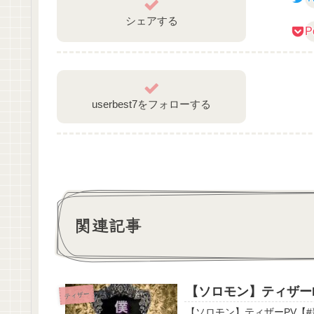
シェアする
P
userbest7をフォローする
関連記事
【ソロモン】ティザーPV
ティザー
【ソロモン】ティザーPV【#新人vtuber 】 初めまして とあ