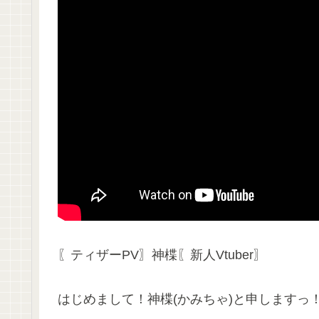
〖ティザーPV〗神楪〖新人Vtuber〗
はじめまして！神楪(かみちゃ)と申しますっ