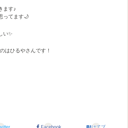
きます♪
ってます🌙
しい✨
たのはひるやさんです！
witter
Facebook
はてブ