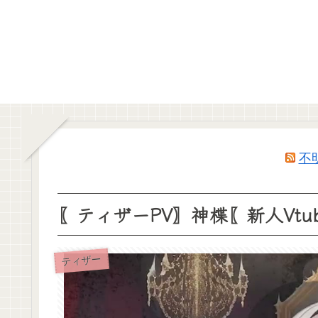
不
〖ティザーPV〗神楪〖新人Vtub
ティザー