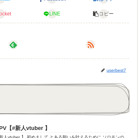
ocket
LINE
コピー
userbest7
【#新人vtuber 】
る願いを叶えるために ソロモンの