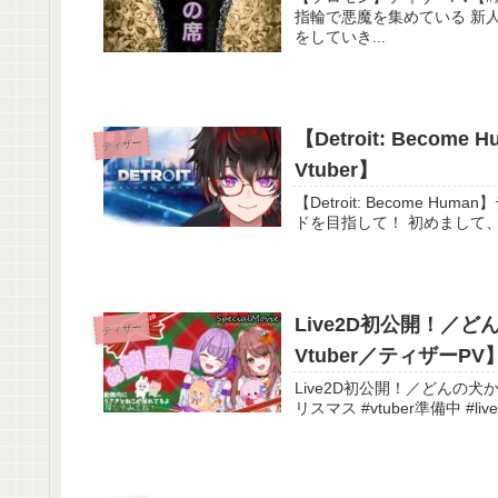
指輪で悪魔を集めている 新人vtube
をしていき...
【Detroit: Bec
ティザー
Vtuber】
【Detroit: Become Hum
ドを目指して！ 初
Live2D初公開！／
ティザー
Vtuber／ティザーPV
Live2D初公開！／どんの犬か