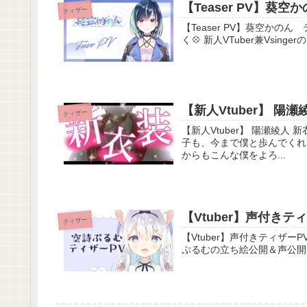
【Teaser PV】葵
ティザー
【Teaser PV】葵空かのん ティザー動画【新
く💠 新人VTuber兼Vsi
【新人Vtuber】 陽
ティザー
【新人Vtuber】 陽瀬綾人 新衣装ティ
子も、今まで僕と歩んでくれ
からもこんな僕をよろ...
【Vtuber】声付き
ティザー
【Vtuber】声付きティザーPV【空詩ぷるむ】 2023年春デビ