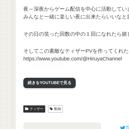
夜～深夜からゲーム配信を中心に活動してい
みんなと一緒に楽しい夜に出来たらいいなと思
その日の笑った回数の中の１回になれたら嬉
そしてこの素敵なティザーPVを作ってくれ
https://www.youtube.com/@HiruyaChannel
Special thanks to Hiruya
続きをYOUTUBEで見る
キャラクターデザイン:Pokopoko様
ロゴ:六花りん様
ティザー
動画
T