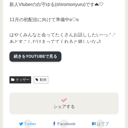
新人Vtuberの白守ゆる(shiromoriyuru)です🦇🤍
11月の初配信に向けて準備中ʚ♡ɞ
はやくみんなと会ってたくさんお話ししたい~っ.ᐟ .ᐟ
あとすこしだけまっててくれると嬉しいな🌙
続きをYOUTUBEで見る
動画をみてもしゆるのこと気に入ってくれたら
チャンネル登録や高評価、Twitterふぉろーなど
してくれたら嬉しいですっ♆(⃔*`꒳´ *)⃕↝🖤
ティザー
動画
::::::::::::::::::::::::::: ʚ ✞ ɞ :::::::::::::::::::::::::::
✞ Twitter ✞
シェアする
Tweets by shiromoriyuru
::::::::::::::::::::::::::: ʚ ✞ ɞ :::::::::::::::::::::::::::
Twitter
Facebook
はてブ