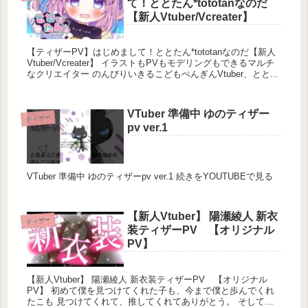
て！ととたん*tototanなのだ
【新人Vtuber/Vcreater】
【ティザーPV】はじめまして！ととたん*tototanなのだ【新人
Vtuber/Vcreater】 イラストもPVもモデリングもできるマルチ
なクリエイター のんびりいきるこどもぺんぎんVtuber、とと...
VTuber 準備中 ゆのティザー
ティザー
pv ver.1
VTuber 準備中 ゆのティザーpv ver.1 続きをYOUTUBEで見る
【新人Vtuber】 陽瀬綾人 新衣
ティザー
装ティザーPV 【オリジナル
PV】
【新人Vtuber】 陽瀬綾人 新衣装ティザーPV 【オリジナル
PV】 初めて僕を見つけてくれた子も、今まで僕と歩んでくれ
たこも 見つけてくれて、推してくれてありがとう。 そしてこ