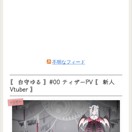
不明なフィード
〖 白守ゆる 〗#00 ティザーPV 〖 新人
Vtuber 〗
ティザー