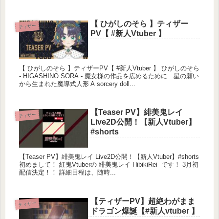
れからもこんな僕をよろ...
【 ひがしのそら 】ティザー
ティザー
PV【 #新人Vtuber 】
【 ひがしのそら 】ティザーPV【 #新人Vtuber 】 ひがしのそら
- HIGASHINO SORA - 魔女様の作品を広めるために 星の願い
から生まれた魔導式人形 A sorcery doll...
【Teaser PV】緋美鬼レイ
ティザー
Live2D公開！【新人Vtuber】
#shorts
【Teaser PV】緋美鬼レイ Live2D公開！【新人Vtuber】#shorts
初めまして！ 紅鬼Vtuberの 緋美鬼レイ-HibikiRei- です！ 3月初
配信決定！！ 詳細日程は、随時...
【ティザーPV】超絶わがまま
ティザー
ドラゴン爆誕【#新人vtuber 】