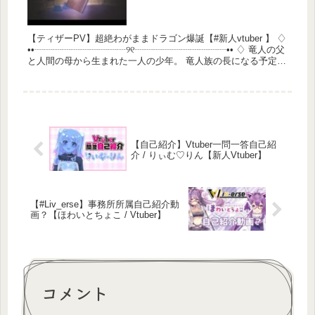
【ティザーPV】超絶わがままドラゴン爆誕【#新人vtuber 】 ♢
••┈┈┈┈┈┈┈┈┈┈୨୧┈┈┈┈┈┈┈┈┈┈•• ♢ 竜人の父
と人間の母から生まれた一人の少年。 竜人族の長になる予定だ
った・...
【自己紹介】Vtuber一問一答自己紹
介 / りぃむ♡りん【新人Vtuber】
【#Liv_erse】事務所所属自己紹介動
画？【ほわいとちょこ / Vtuber】
コメント