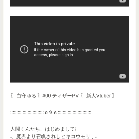
〖 白守ゆる 〗#00 ティザーPV 〖 新人Vtuber 〗
::::::::::::::::::::::::::: ʚ ✞ ɞ :::::::::::::::::::::::::::
人間くんたち、はじめまして❕
˗ˏˋ 魔界より召喚されしヒキコウモリ ˎˊ˗