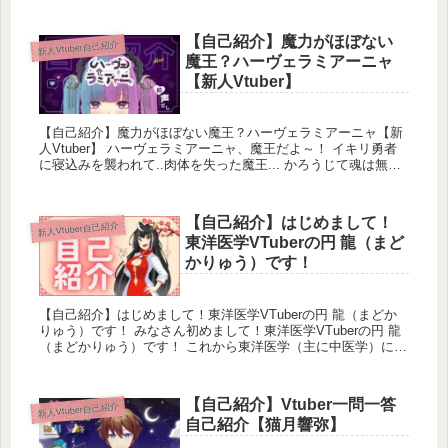
【自己紹介】魔力がほぼない
新人Vtuber自己紹介
魔王？ハーヴェラミアーニャ
【新人Vtuber】
【自己紹介】魔力がほぼない魔王？ハーヴェラミアーニャ【新
人Vtuber】 ハーヴェラミアーニャ、魔王だよ～！ イキリ勇者
に寝込みを襲われて..肉体を失った魔王... かろうじて魂は無事
だったから、 復...
【自己紹介】はじめまして！
新人Vtuber自己紹介
東洋医学VTuberの円 龍（まど
かりゅう）です！
【自己紹介】はじめまして！東洋医学VTuberの円 龍（まどか
りゅう）です！ みなさん初めまして！東洋医学VTuberの円 龍
（まどかりゅう）です！ これから東洋医学（主に中医学）に関
する動画を投稿して...
【自己紹介】Vtuber一問一答
新人Vtuber自己紹介
自己紹介【猫月響弥】