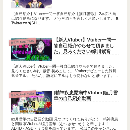
【自己紹介】Vtuber一問一答自己紹介【猫月響弥】 2本面の自
己紹介動画になります。 どうぞ猫月を宜しくお願いします。 🐈
Twitter🐟 🐈SH...
【新人Vtuber】Vtuber一問一
新人Vtuber自己紹介
答自己紹介やらせて頂きまし
た。見ろください/緑川紫音
【新人Vtuber】Vtuber一問一答自己紹介やらせて頂きました。
見ろください/緑川紫音 初めまして。 Vtuberデビューした緑川
紫音アル。 たぶん、語尾にアルはもう使わないと思います。
もし良い...
[精神疾患闘病中Vtuber]睦月雪
新人Vtuber自己紹介
華の自己紹介動画
睦月雪華の自己紹介動画 見つけてくれてありがとう！精神疾患
と闘病系Vtuberの睦月雪華（むつきせつか）と申します！
ADHD・ASD・うつ病を患っています。 私はこのチャンネル