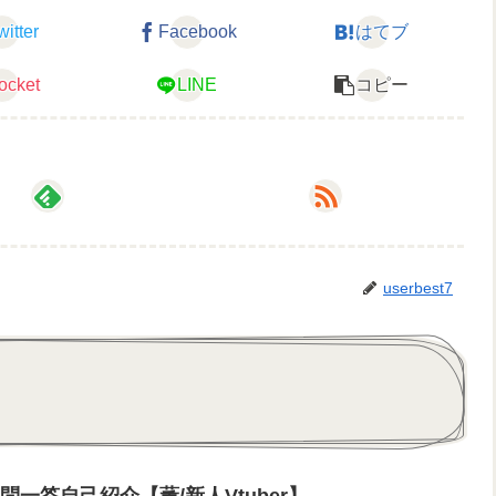
witter
Facebook
はてブ
˒˒♡
ocket
LINE
コピー
userbest7