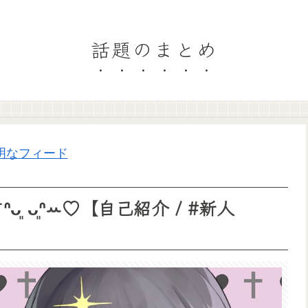
話題のまとめ
明なフィード
͈ ᴗ͈ᐢꕀ♡【自己紹介 / #新人