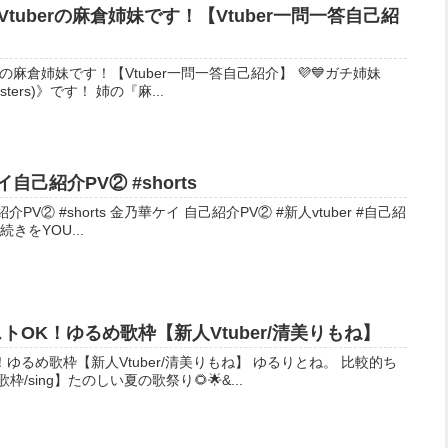
tuberの麻倉姉妹です！【Vtuber一問一答自己紹
倉姉妹です！【Vtuber一問一答自己紹介】 💜💙ガチ姉妹
Vtuber《麻倉姉妹(Asakura sisters)》です！ 姉の『麻...
イ自己紹介PV② #shorts
 自己紹介PV② #新人vtuber #自己紹
介 #shorts @_kananoka_kei 続きをYOU...
ストOK！ゆるめ歌枠【新人Vtuber/清美りもね】
歌枠【新人Vtuber/清美りもね】 ゆるりとね。 比較的ち
/sing】たのしい夏の歌祭り🌻🌟&...