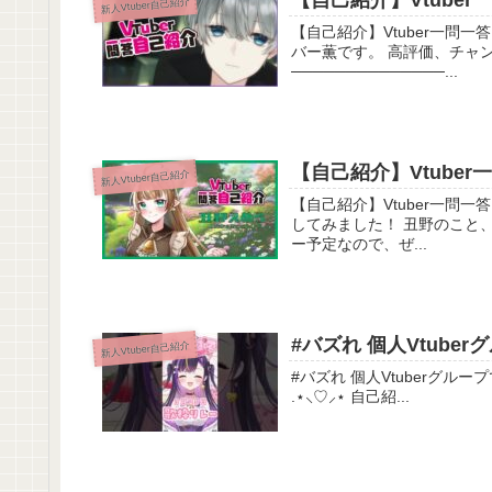
【自己紹介】Vtuber
新人Vtuber自己紹介
【自己紹介】Vtuber一問一答自己紹介【薫/新人
バー薫です。 高評価、チャ
──────────────...
【自己紹介】Vtube
新人Vtuber自己紹介
【自己紹介】Vtuber一問一答自己紹介【丑野えめ
してみました！ 丑野のこと、少
ー予定なので、ぜ...
#バズれ 個人Vtube
新人Vtuber自己紹介
#バズれ 個人Vtuberグループで歌枠リレー開催♡ 個人
.⋆⸜♡⸝‍⋆ 自己紹...