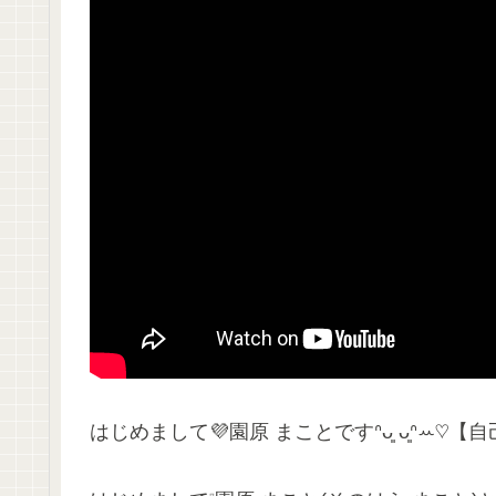
はじめまして💜園原 まことですᐢᴗ͈ ᴗ͈ᐢꕀ♡【自己紹