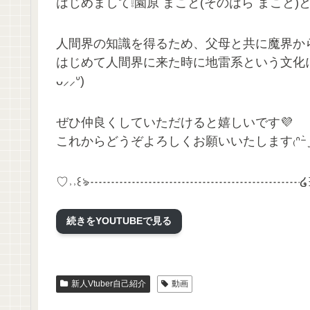
はじめまして❕園原 まこと(そのはら まこと)と申し
人間界の知識を得るため、父母と共に魔界か
はじめて人間界に来た時に地雷系という文化に一
ᴗ⸝⸝ᐡ)
ぜひ仲良くしていただけると嬉しいです💜
これからどうぞよろしくお願いいたします₍ᐢｰ̀ ̫ｰ́
♡˒˒꒰ঌ┈┈┈┈┈┈┈┈┈┈┈┈┈┈┈┈┈໒꒱
続きをYOUTUBEで見る
ᴛᴡɪᴛᴛᴇʀ￤https://twitter.com/sonohara_makot
ᴛɪᴋᴛᴏᴋ￤https://twitter.com/sonohara_makoto
ᴍᴀᴍᴀ･ᴘᴀᴘᴀ￤https://twitter.com/BTRP_BT
新人Vtuber自己紹介
動画
背景￤https://aomaterial.com/