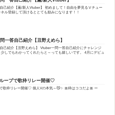
一問一答自己紹介【薫/新人Vtuber】
Vtuber】 初めまして！自由を夢見るⅤチュー
ンネル登録して頂けるととても励みになります！！
r一問一答自己紹介【丑野えめら】
ら】 Vtuber一問一答自己紹介にチャレンジ
しでもわかってくれたらと～っても嬉しいです。 4月にデビュ
rグループで歌枠リレー開催♡
Vの本気～😼✨ 🎀枠はココだよ🎀 ー