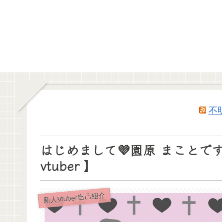
不
はじめまして💜園原 まことですᐢᴗ
vtuber 】
新人Vtuber自己紹介