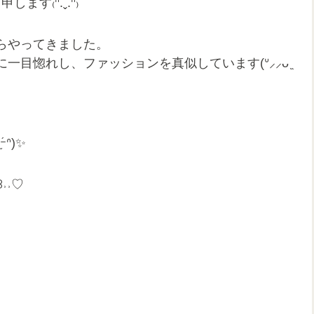
ます₍ᐢ.ˬ.ᐢ₎
らやってきました。
目惚れし、ファッションを真似しています(ᐡ⸝⸝ᴗ ̫
ᐢ)✨
˒˒♡
o