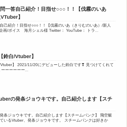
r一問一答自己紹介！目指せ○○○！！【伐霧のいあ
Tuber】
一答自己紹介！目指せ○○○！！【伐霧のいあ（きりむのいあ）/新人
VTuber】 素晴らしき本家様 企画/ボイス 海月シェル様 Twitter： YouTube： トラ...
【Vtuber/Hearth】
白/Vtuber】
鈴白です❣ 見つけてくれて
ありがとう✨ ▽ショップURL ーーーーーー...
uberの発条ジョウキです。自己紹介します【スチ
の発条ジョウキです。自己紹介します【スチームパンク】 飛空艇
いるVtuber、発条ジョウキです。 スチームパンクは好きか