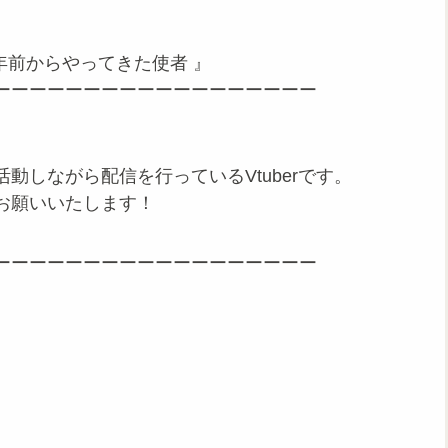
年前からやってきた使者 』
ーーーーーーーーーーーーーーーーーー
動しながら配信を行っているVtuberです。
お願いいたします！
ーーーーーーーーーーーーーーーーーー
/45817269
th_writing