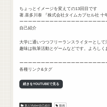
ちょっとイメージを変えての13回目です
著.喜多川泰 『株式会社タイムカプセル社 十
ーーーーーーーーーーーーーーーーーーーー
自己紹介
大学に通いつつフリーランスライターとして活
趣味は執筆活動とゲームなどです。よろしく
ーーーーーーーーーーーーーーーーーーーー
各種リンク&タグ
配信タグ #ループタイム
続きをYOUTUBEで見る
Twitter https://twitter.com/Hearth_writing
ニコニコ動画 https://www.nicovideo.jp/user
マシュマロ https://marshmallow-qa.com/hear
新人Vtuber自己紹介
動画