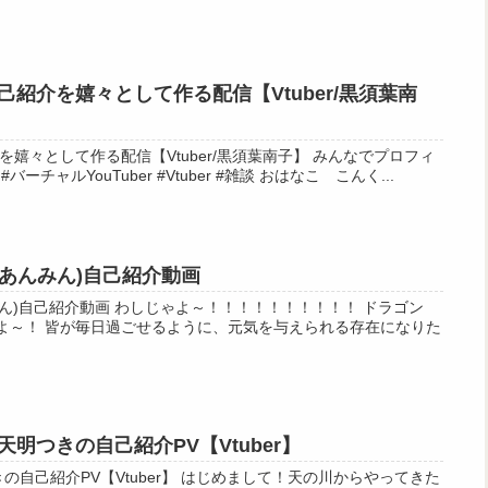
紹介を嬉々として作る配信【Vtuber/黒須葉南
して作る配信【Vtuber/黒須葉南子】 みんなでプロフィ
ール帳を埋めよう！ #Vtuber #バーチャルYouTuber #Vtuber #雑談 おはなこ こんく...
珉(あんみん)自己紹介動画
ゃよ～！！！！！！！！！！ ドラゴン
rth
)じゃよ～！ 皆が毎日過ごせるように、元気を与えられる存在になりた
会社タイムカプセル社 十年前からやってきた使者』
ion】天明つきの自己紹介PV【Vtuber】
V【Vtuber】 はじめまして！天の川からやってきた