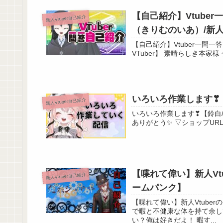
【自己紹介】Vtube
新人Vtuber自己紹介
（きりむのいあ）/新人V
【自己紹介】Vtuber一問
【自己紹介】ライター志望Vtuber一問一答自己紹介
いろいろ作業します❣【鈴
新人Vtuber自己紹介
いろいろ作業します❣【鈴白/Vtuber】 2021/11/20にデビューした
【喋れて偉い】新人Vt
新人Vtuber自己紹介
ームパンク】
【喋れて偉い】新人Vtuber
で暇と不健康な体を持て余して
い？俺は好きだよ！ 暇す...