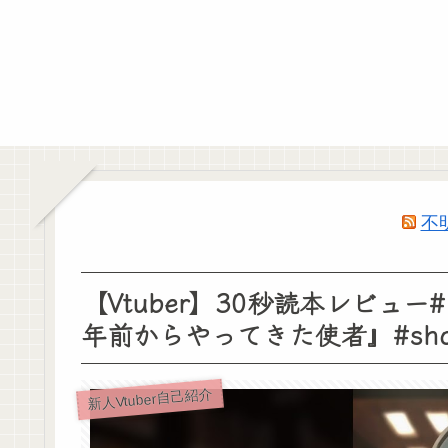
不
【Vtuber】30秒読本レビュ
年前からやってきた使者』#shor
新人Vtuber自己紹介