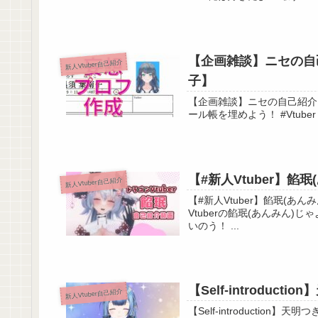
【企画雑談】ニセの自己
新人Vtuber自己紹介
子】
【企画雑談】ニセの自己紹介を嬉々と
【#新人Vtuber】餡
新人Vtuber自己紹介
【#新人Vtuber】餡珉(あんみん)自己紹介動画 わしじ
【歌ってみた】驟雨は囃子 / covered by Hea
Vtuberの餡珉(あんみん
https://youtu.be/Tjkzo_khhCE
いのう！ ...
最新のショート動画
【Vtuber】30秒読本レビュー#13『株式
【Self-introduct
新人Vtuber自己紹介
#shorts
【Self-introduction】天明つきの自己紹介P