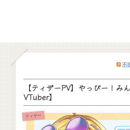
不
【ティザーPV】やっぴー！み
VTuber】
ティザー