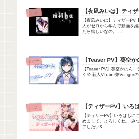
【夜凪みいは】ティザー
ティザー
【夜凪みいは】ティザーPV【Vtuber準備中】 占い一年
人がゼロから学んで動画を編
たら嬉しいなの。 ...
【Teaser PV】葵
ティザー
【Teaser PV】葵空かのん ティザー動画【新
く💠 新人VTuber兼Vsi
【ティザーPV】いろは
ティザー
【ティザーPV】いろはもにこ【新人Vtuber】 ୨୧‥∵‥‥
めまして、よろしくね。 みつけてくれて あ
アしたい&...