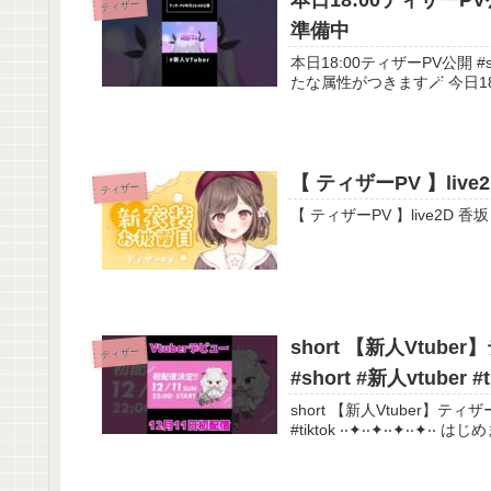
本日18:00ティザーPV公開 #
ティザー
準備中
本日18:00ティザーPV公開 #shorts #
たな属性がつきます🪄︎ 今日18
【 ティザーPV 】live
ティザー
short 【新人Vtuber
ティザー
#short #新人vtuber #t
short 【新人Vtuber】ティザーP
#tiktok ‧‧✦‧‧✦‧‧✦‧‧✦