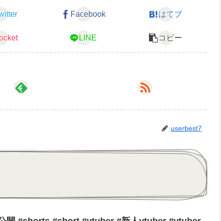
witter
Facebook
はてブ
ocket
LINE
コピー
userbest7