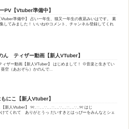
PV【Vtuber準備中】
生、猫又一年生の夜凪みいはです。 素
集してみました！ いいねやコメント、チャンネル登録してくれ
空かのん ティザー動画【新人VTuber】
人VTuber】 はじめまして！ 💠音楽と生きてい
ngerの 葵空（あおぞら）かのんで...
もにこ【新人Vtuber】
∵‥‥∵‥‥∵‥‥∵‥‥∵‥୨୧ はじ
りがとうっ だいすきとはっぴーをみんなとシェ