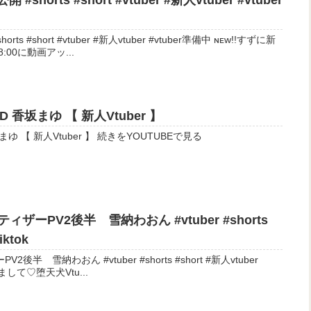
shorts #short #vtuber #新人vtuber #vtuber
short #vtuber #新人vtuber #vtuber準備中 ɴᴇᴡ!!すずに新
:00に動画アッ...
2D 香坂まゆ 【 新人Vtuber 】
【 ティザーPV 】live2D 香坂まゆ 【 新人Vtuber 】 続きをYOUTUBEで見る
】ティザーPV2後半 雪納わおん #vtuber #shorts
iktok
V2後半 雪納わおん #vtuber #shorts #short #新人vtuber
‧‧ はじめまして♡堕天犬Vtu...