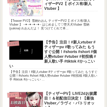
ティザー
ィザーPV2【 ボイス有/新人
Vtuber 】
【Teaser PV2】雪納わおん ティザーPV2【 ボイス有/新人
Vtuber 】 ‧‧✦‧‧✦‧‧✦‧‧✦‧‧ はじめまして♡堕天犬Vtuber 雪納
(yukina) わおんだよ！ 見つけてくれて本...
【予告】注目！#新人vtuber #
ティザー
ティザーpv #歌ってみた もう
すぐ公開！#shorts #short #個
人勢vtuber #vtuber #初投稿 #
新人歌い手 #tiktok #かっこい
い
【予告】注目！#新人vtuber #ティザーpv #歌ってみた もうすぐ
公開！#shorts #short #個人勢vtuber #vtuber #初投稿 #新人歌い
手 #tiktok #かっこいい ...
【ティザーPV】LIVE2dお披露
ティザー
目！＆初配信日決定！【最強
Vtuber／ラヴィ・パトリオッ