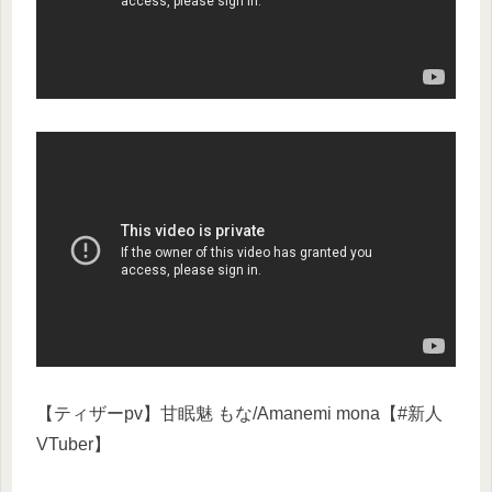
【ティザーpv】甘眠魅 もな/Amanemi mona【#新人
VTuber】