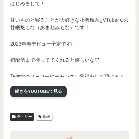
はじめまして！
甘いものと寝ることが大好きな小悪魔系¿VTuber ψの
甘眠魅もな（あまねみもな）です！
2023年春デビュー予定です❕
初配信まで待っててくれると嬉しいな🤍
Twitterのフォローやチャンネル登録をして頂けると
とても嬉しいです🥰
続きをYOUTUBEで見る
甘眠魅もな Twitter https://twitter.com/amanemimona?
s=21&t=YFtBUBDmsIQL_70t31BOfA
ティザー
動画
イラスト 音ノ羽 萌 https://twitter.com/moemoepiano?