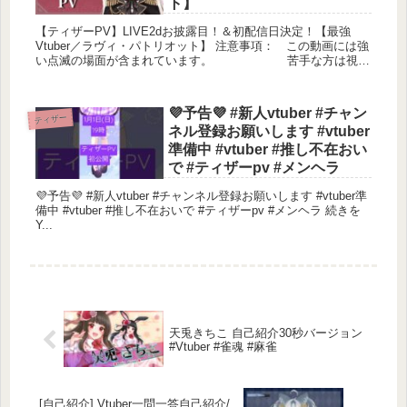
ト】
【ティザーPV】LIVE2dお披露目！＆初配信日決定！【最強
Vtuber／ラヴィ・パトリオット】 注意事項： この動画には強
い点滅の場面が含まれています。 苦手な方は視聴
をお控えすることを推...
💜予告💜 #新人vtuber #チャン
ティザー
ネル登録お願いします #vtuber
準備中 #vtuber #推し不在おい
で #ティザーpv #メンヘラ
💜予告💜 #新人vtuber #チャンネル登録お願いします #vtuber準
備中 #vtuber #推し不在おいで #ティザーpv #メンヘラ 続きを
Y...
天兎きちこ 自己紹介30秒バージョン
#Vtuber #雀魂 #麻雀
[自己紹介] Vtuber一問一答自己紹介/