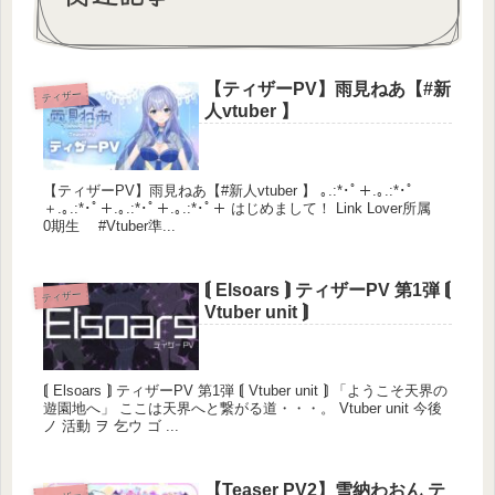
【ティザーPV】雨見ねあ【#新
ティザー
人vtuber 】
【ティザーPV】雨見ねあ【#新人vtuber 】 ｡.:*･ﾟ＋.｡.:*･ﾟ
＋.｡.:*･ﾟ＋.｡.:*･ﾟ＋.｡.:*･ﾟ＋ はじめまして！ Link Lover所属
0期生 #Vtuber準...
⟬ Elsoars ⟭ ティザーPV 第1弾 ⟬
ティザー
Vtuber unit ⟭
⟬ Elsoars ⟭ ティザーPV 第1弾 ⟬ Vtuber unit ⟭ 「ようこそ天界の
遊園地へ」 ここは天界へと繋がる道・・・。 Vtuber unit 今後
ノ 活動 ヲ 乞ウ ゴ ...
【Teaser PV2】雪納わおん テ