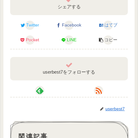
s=21&t=YFtBUBDmsIQL_70t31BOfA
シェアする
Twitter
Facebook
はてブ
#新人VTuber #VTuber準備中 #VTuber #初投稿
Pocket
LINE
コピー
userbest7をフォローする
userbest7
関連記事