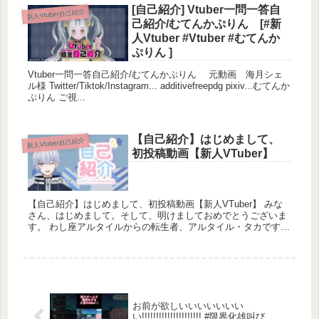
[自己紹介] Vtuber一問一答自
新人Vtuber自己紹介
己紹介/むてんかぷりん [#新
人Vtuber #Vtuber #むてんか
ぷりん ]
Vtuber一問一答自己紹介/むてんかぷりん 元動画 海月シェ
ル様 Twitter/Tiktok/Instagram... additivefreepdg pixiv...むてんか
ぷりん ご視...
【自己紹介】はじめまして、
新人Vtuber自己紹介
初投稿動画【新人VTuber】
【自己紹介】はじめまして、初投稿動画【新人VTuber】 みな
さん、はじめまして。そして、明けましておめでとうございま
す。 わし座アルタイルからの転生者、アルタイル・タカです。
今回は、本日からデビュー...
お前が欲しいいいいいいい
い!!!!!!!!!!!!!!!!!!!!! #限界化雄叫び