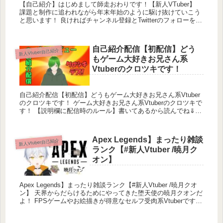
【自己紹介】はじめまして師走おわりです！【新人VTuber】
課題と制作に追われながら年末年始のように駆け抜けていこう
と思います！ 良ければチャンネル登録とTwitterのフォローをし
て頂けると大変励...
自己紹介配信【初配信】どう
新人Vtuber自己紹介
もゲーム大好きお兄さん系
Vtuberのクロツキです！
自己紹介配信【初配信】どうもゲーム大好きお兄さん系Vtuber
のクロツキです！ ゲーム大好きお兄さん系Vtuberのクロツキで
す！ 【説明欄に配信時のルール】書いてあるから読んでね⇓
１：他の配信での...
Apex Legends】まったり雑談
新人Vtuber自己紹介
ランク【#新人Vtuber /暁月ク
オン】
Apex Legends】まったり雑談ランク【#新人Vtuber /暁月クオ
ン】 天界からだらけるためにやってきた堕天使の暁月クオンだ
よ！ FPSゲームやお絵描きが得意なセルフ受肉系Vtuberです
暁...