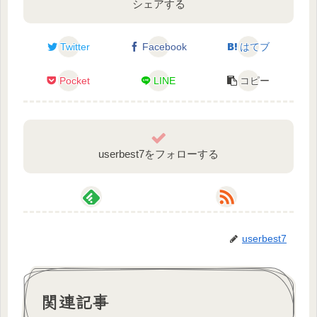
Q.得意なことは→想像
シェアする
Q.愛の告白→あなたのお墓を教えて？
Q.好きな食べ物は→餃子、ニンニクチューブ
Twitter
Facebook
はてブ
Q.好きな飲み物は→ぶどうジュース
【お借りした素材】
Q.好きな漫画は→面白いのぜんぶ
海月シェル Shell Ch.様
Pocket
LINE
コピー
Q.好きなアニメは→神作画なものぜんぶ
Q.好きなゲームは→ホラー、HITMAN
Q.好きな音楽は→ラ・カンパネラ
Q.苦手なことは→仲良くすること
userbest7をフォローする
Q.尊敬するのは→男性vtuber
Q.叶えたい夢は→こくおーでみんなの頭がいっぱい
になること
Q.最後にひとこと→一生チャンネル登録してね
userbest7
関連記事