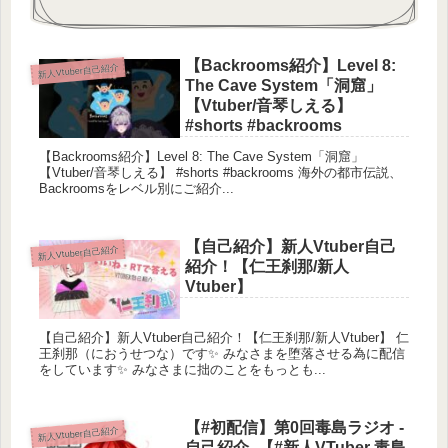
【about meeee】
【Backrooms紹介】Level 8:
初めまして！590「こくおー」と呼んでください！
新人Vtuber自己紹介
The Cave System「洞窟」
事務所無所属！！0からの個人vtuberです！！
【Vtuber/音琴しえる】
#shorts #backrooms
餃子が大好物🥟👑
【Backrooms紹介】Level 8: The Cave System「洞窟」
餃子帝国の王、KINGです☆★常に敬ってくださいｗ
【Vtuber/音琴しえる】 #shorts #backrooms 海外の都市伝説、
Backroomsをレベル別にご紹介...
ｗ
おもしろい！！と思って貰えるコンテンツになりた
いｯ🎵
【自己紹介】新人Vtuber自己
新人Vtuber自己紹介
動画：生放送＝5：5くらいで活動中
紹介！【仁王刹那/新人
Vtuber】
⬇️⬇️面白ショート集
【自己紹介】新人Vtuber自己紹介！【仁王刹那/新人Vtuber】 仁
王刹那（におうせつな）です✨ みなさまを堕落させる為に配信
をしています✨ みなさまに拙のことをもっとも...
【#初配信】第0回毒島ラジオ -
新人Vtuber自己紹介
自己紹介- 【#新人VTuber 毒島