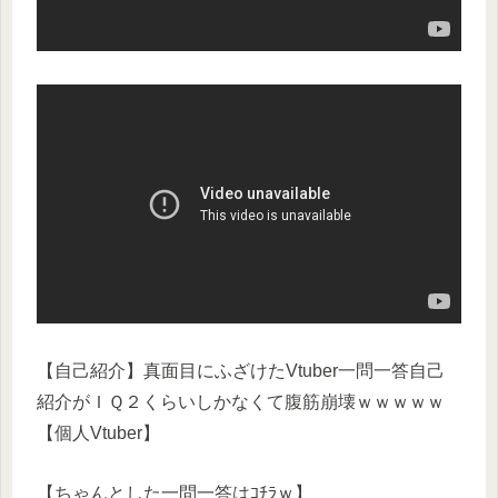
【自己紹介】真面目にふざけたVtuber一問一答自己
紹介がＩＱ２くらいしかなくて腹筋崩壊ｗｗｗｗｗ
【個人Vtuber】
【ちゃんとした一問一答はｺﾁﾗｗ】