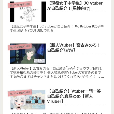
【現役女子中学生】JC vtuber
新人Vtuber自己紹介
が自己紹介！[男性向け]
【現役女子中学生】JC vtuberが自己紹介！ #jc #vtuber #女子中
学生 続きをYOUTUBEで見る
【新人Vtuber】宮古みのる！
新人Vtuber自己紹介
自己紹介โ๏∀๏ใ
【新人Vtuber】宮古みのる！自己紹介โ๏∀๏ใ ジョウブツ目指し
て徳を積む為の修行中！ 個人勢地縛霊VTuberの宮古みのるで
すโ๏∀๏ใ まずはチャンネルを見つけてくれてありがとう！ よか
ったら...
【自己紹介】Vtuber一問一答
新人Vtuber自己紹介
自己紹介/真昼ゆめ【新人
VTuber】