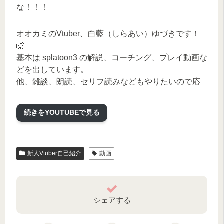
な！！！
オオカミのVtuber、白藍（しらあい）ゆづきです！
🐺
基本は splatoon3 の解説、コーチング、プレイ動画な
どを出しています。
他、雑談、朗読、セリフ読みなどもやりたいので応
援お願いします！！
続きをYOUTUBEで見る
Twitter▷https://twitter.com/yuzuki_siraai
（＠yuzuki_siraai)
新人Vtuber自己紹介
動画
お母さん のうし様 https://twitter.com/n_112382
（@n_112382）
お父さん にゃる様 https://twitter.com/nyaru1090
（@nyaru1090）
シェアする
BGM 騒音のない世界 様