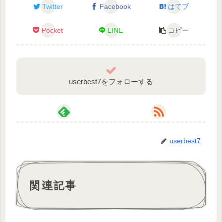
Twitter
Facebook
はてブ
https://noiselessworld.net/
Pocket
LINE
コピー
#splatoon3 #スプラトゥーン3 #スプラ3
userbest7をフォローする
userbest7
関連記事