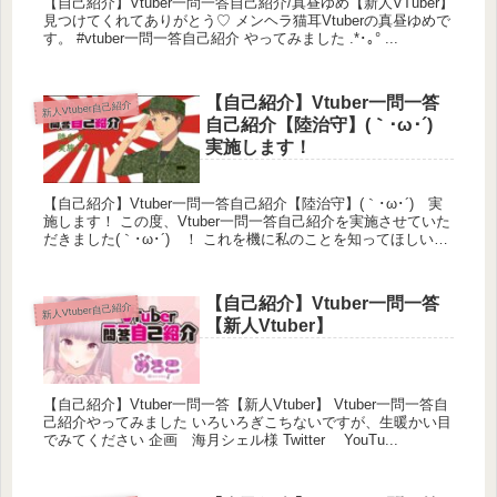
【自己紹介】Vtuber一問一答自己紹介/真昼ゆめ【新人VTuber】
見つけてくれてありがとう♡ メンヘラ猫耳Vtuberの真昼ゆめで
す。 #vtuber一問一答自己紹介 やってみました .*･｡° ...
【自己紹介】Vtuber一問一答
新人Vtuber自己紹介
自己紹介【陸治守】(｀･ω･´)ゞ
実施します！
【自己紹介】Vtuber一問一答自己紹介【陸治守】(｀･ω･´)ゞ実
施します！ この度、Vtuber一問一答自己紹介を実施させていた
だきました(｀･ω･´)ゞ！ これを機に私のことを知ってほしいで
す！ ...
【自己紹介】Vtuber一問一答
新人Vtuber自己紹介
【新人Vtuber】
【自己紹介】Vtuber一問一答【新人Vtuber】 Vtuber一問一答自
己紹介やってみました いろいろぎこちないですが、生暖かい目
でみてください 企画 海月シェル様 Twitter YouTu...