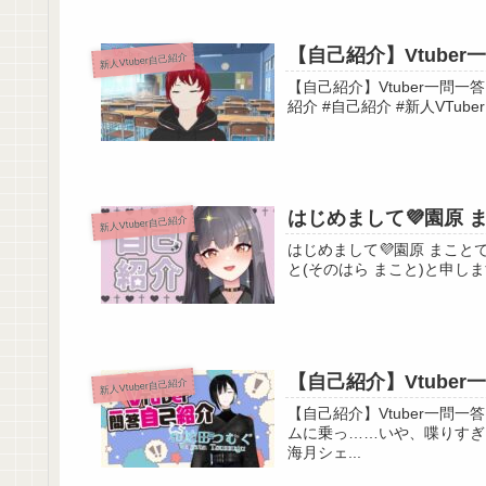
【自己紹介】Vtuber
新人Vtuber自己紹介
【自己紹介】Vtuber一問一答自己紹介(
紹介 #自己紹介 #新人VTuber
はじめまして💜園原 まこと
新人Vtuber自己紹介
はじめまして💜園原 まことですᐢᴗ͈ ᴗ͈ᐢ
【自己紹介】Vtube
新人Vtuber自己紹介
【自己紹介】Vtuber一問一答自己紹介【和蛇
ムに乗っ……いや、喋りすぎ、なんてことは… 「Vtub
海月シェ...