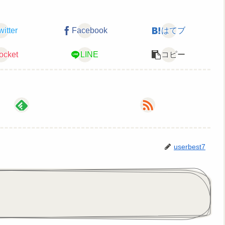
witter
Facebook
はてブ
ocket
LINE
コピー
userbest7