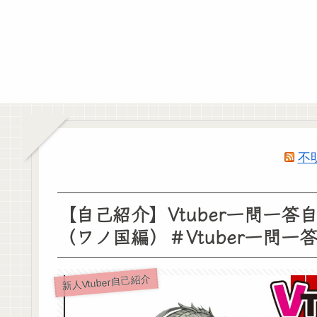
不
【自己紹介】Vtuber一問一答
（ワノ国編）＃Vtuber一問一答
新人Vtuber自己紹介