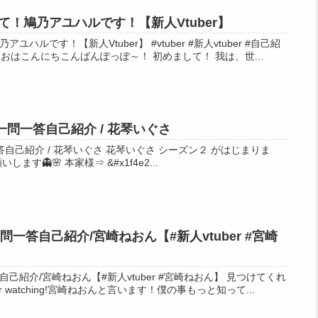
－・－・－・－・－・－・－・
！鳩乃アユハルです！【新人Vtuber】
Vtuber】 #vtuber #新人vtuber #自己紹
紹介 皆さ～ん、おはこんにちこんばんぽっぽ～！ 初めまして！ 我は、世...
CXQ-4LxQyTBHpvNY41w53w
r一問一答自己紹介 / 花琴いぐさ
いぐさ 花琴いぐさ シーズン２ がはじまりま
す。 登録で応援、宜しくお願いします👻🌸 本家様⇒ &#x1f4e2...
一問一答自己紹介/宮崎ねおん【#新人vtuber #宮崎
紹介/宮崎ねおん【#新人vtuber #宮崎ねおん】 見つけてくれ
for watching!宮崎ねおんと言います！僕の事もっと知って...