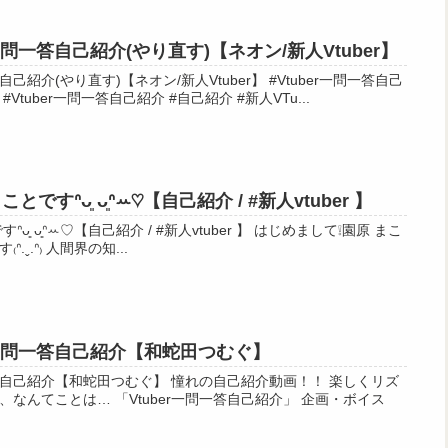
一問一答自己紹介(やり直す)【ネオン/新人Vtuber】
やり直す)【ネオン/新人Vtuber】 #Vtuber一問一答自己
 #Vtuber一問一答自己紹介 #自己紹介 #新人VTu...
ですᐢᴗ͈ ᴗ͈ᐢꕀ♡【自己紹介 / #新人vtuber 】
ꕀ♡【自己紹介 / #新人vtuber 】 はじめまして❕園原 まこ
と(そのはら まこと)と申します₍ᐢ.ˬ.ᐢ₎ 人間界の知...
r一問一答自己紹介【和蛇田つむぐ】
田つむぐ】 憧れの自己紹介動画！！ 楽しくリズ
er一問一答自己紹介」 企画・ボイス