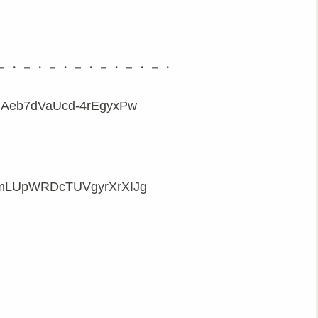
－・－・－・－・－・－・－・
/UCz1RAeb7dVaUcd-4rEgyxPw
C-KmLUpWRDcTUVgyrXrXIJg