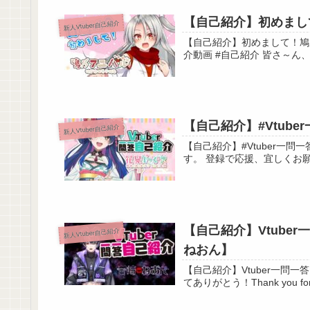
ー・－・－・－・－・－・－・－・－・－・
【自己紹介】初めまして
新人Vtuber自己紹介
【自己紹介】初めまして！鳩乃アユハルです！【新人
カオスの生みの親 シルベ 様
介動画 #自己
YouTube : https://youtube.com/channel/U
Twitter : https://twitter.com/SIRUBE_030
【自己紹介】#Vtube
新人Vtuber自己紹介
【自己紹介】#Vtuber一問一答自己紹介 / 花琴
【自己紹介】Vtuber
新人Vtuber自己紹介
ねおん】
【自己紹介】Vtuber一問一答自己
てありがとう！Thank you 