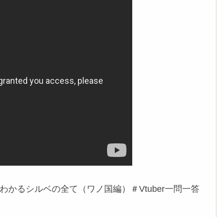
でわかるシルベの全て（ワノ国編）＃Vtuber一問一答