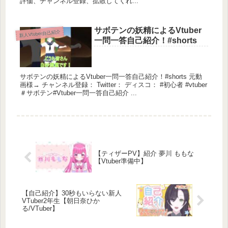
評価、チャンネル登録、拡散してくれ...
サボテンの妖精によるVtuber
新人Vtuber自己紹介
一問一答自己紹介！#shorts
サボテンの妖精によるVtuber一問一答自己紹介！#shorts 元動
画様→ チャンネル登録： Twitter： ディスコ： #初心者 #vtuber
＃サボテン#Vtuber一問一答自己紹介 ...
【ティザーPV】紹介 夢川 ももな
【Vtuber準備中】
【自己紹介】30秒もいらない新人
VTuber2年生【朝日奈ひか
る/VTuber】