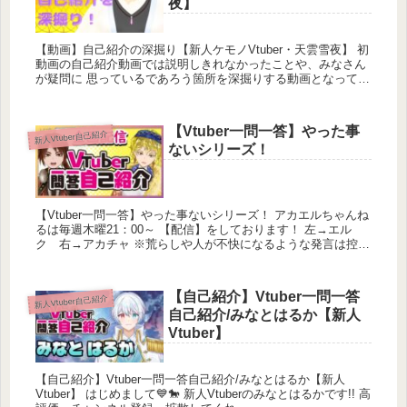
夜】
【動画】自己紹介の深掘り【新人ケモノVtuber・天雲雪夜】 初
動画の自己紹介動画では説明しきれなかったことや、みなさん
が疑問に 思っているであろう箇所を深掘りする動画となってい
ます。 この動画を見て、...
【Vtuber一問一答】やった事
新人Vtuber自己紹介
ないシリーズ！
【Vtuber一問一答】やった事ないシリーズ！ アカエルちゃんね
るは毎週木曜21：00～ 【配信】をしております！ 左→エル
ク 右→アカチャ ※荒らしや人が不快になるような発言は控え
ましょう 楽しくや...
【自己紹介】Vtuber一問一答
新人Vtuber自己紹介
自己紹介/みなとはるか【新人
Vtuber】
【自己紹介】Vtuber一問一答自己紹介/みなとはるか【新人
Vtuber】 はじめまして💙🐎 新人Vtuberのみなとはるかです!! 高