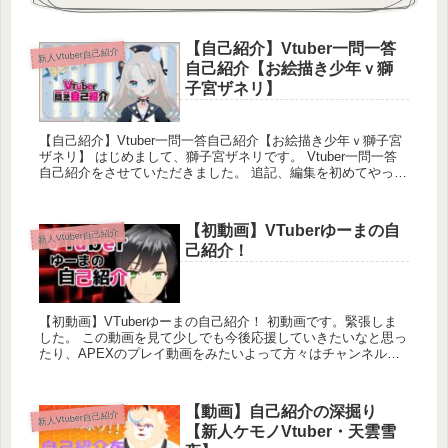
【自己紹介】Vtuber一問一答
新人Vtuber自己紹介
自己紹介【お絵描き少年ｖ獅
子宮ザネリ】
【自己紹介】Vtuber一問一答自己紹介【お絵描き少年ｖ獅子宮
ザネリ】 はじめまして、獅子宮ザネリです。 Vtuber一問一答
自己紹介をさせていただきました。 追記、編集を初めてやった
ので最初のほうが...
【初動画】VTuberゆーまの自
新人Vtuber自己紹介
己紹介！
【初動画】VTuberゆーまの自己紹介！ 初動画です。緊張しま
した。 この動画を見て少しでも今後応援していきたいなと思っ
たり、APEXのプレイ動画をみたいよって方々はチャンネル登
録と高評価お願いします。...
【動画】自己紹介の深掘り
新人Vtuber自己紹介
【新人ケモノVtuber・天雲雪