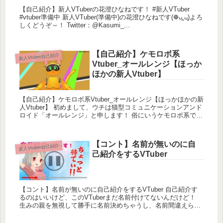
【自己紹介】新人VTuberの花澄ひなねです！ #新人VTuber
#vtuber準備中 新人VTuber(準備中)の花澄ひなねです(❁ᴗ͈ˬᴗ͈)よろ
しくどうぞ～！ Twitter：@Kasumi_...
【自己紹介】ケモロボ系
新人Vtuber自己紹介
Vtuber_オールレンジ【ほっか
ほかの新人Vtuber】
【自己紹介】ケモロボ系Vtuber_オールレンジ【ほっかほかの新
人Vtuber】 初めまして、ウチは猫型コミュニケーションアンド
ロイド「オールレンジ」と申します！ 俗にいうケモロボ系で御
座います。 新人...
【コント】名前が無いのに自
新人Vtuber自己紹介
己紹介をするVTuber
【コント】名前が無いのに自己紹介をするVTuber 自己紹介す
るのはいいけど、このVTuberまだ名前付けてないんだけど！
生みの親を無視して勝手に名前決めちゃうし、名前間違えられ
るし、自己紹介すらまと...