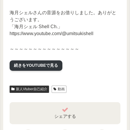
海月シェルさんの音源をお借りしました。ありがと
うございます。
「海月シェル Shell Ch.」
https://www.youtube.com/@umitsukishell
～～～～～～～～～～～～～～～
【このチャンネルについて】
顔出しゲーム実況者のももぞうが、ほぼ毎日ライブ
続きをYOUTUBEで見る
配信をしているチャンネルです♪
今後も楽しい動画、役立つ動画を配信していきま
す！
新人Vtuber自己紹介
動画
【Mail】
momozo.ka.gensyo@gmail.com
【Twitter】
Tweets by momonga_gaming
シェアする
【ももぞうプロフィール】
ゲームが好きでたまりません❣️