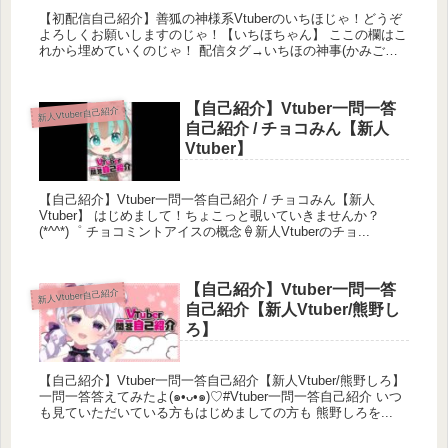
【初配信自己紹介】善狐の神様系Vtuberのいちほじゃ！どうぞ
よろしくお願いしますのじゃ！【いちほちゃん】 ここの欄はこ
れから埋めていくのじゃ！ 配信タグ→いちほの神事(かみごと)
イラストタグ→いち初...
【自己紹介】Vtuber一問一答
新人Vtuber自己紹介
自己紹介 / チョコみん【新人
Vtuber】
【自己紹介】Vtuber一問一答自己紹介 / チョコみん【新人
Vtuber】 はじめまして！ちょこっと覗いていきませんか？
(*^^*)゜ チョコミントアイスの概念🍦新人Vtuberのチョ...
【自己紹介】Vtuber一問一答
新人Vtuber自己紹介
自己紹介【新人Vtuber/熊野し
ろ】
【自己紹介】Vtuber一問一答自己紹介【新人Vtuber/熊野しろ】
一問一答答えてみたよ(๑•ᴗ•๑)♡#Vtuber一問一答自己紹介 いつ
も見ていただいている方もはじめましての方も 熊野しろを...