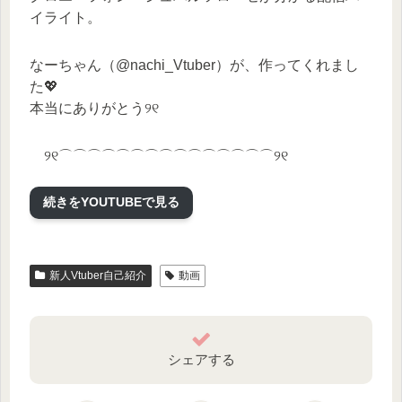
イライト。
なーちゃん（@nachi_Vtuber）が、作ってくれまし
た💖
本当にありがとう୨୧
୨୧⌒⌒⌒⌒⌒⌒⌒⌒⌒⌒⌒⌒⌒⌒⌒୨୧
続きをYOUTUBEで見る
クロエ・フォン・シュバルツローゼ
【Twitter】Please follow me!
┗https://twitter.com/chloe_x_schwarz
新人Vtuber自己紹介
動画
*☽配信日時やお知らせをツイートしたりします
⋈｡
シェアする
【♡その他色々準備中です♡】
┗待っててね♬