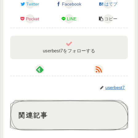
Twitter
Facebook
はてブ
୨୧⌒⌒⌒⌒⌒⌒⌒⌒⌒⌒⌒⌒⌒⌒⌒୨୧
Pocket
LINE
コピー
◆パマの仕立て屋さん・・・「@mecchori01」
(クロエＬｉｖｅ２Ｄ全般、お部屋背景・SDキャ
ラ、ect…)
userbest7をフォローする
#新人Vtuber
#Vtuber好きさんと繋がりたい
userbest7
関連記事