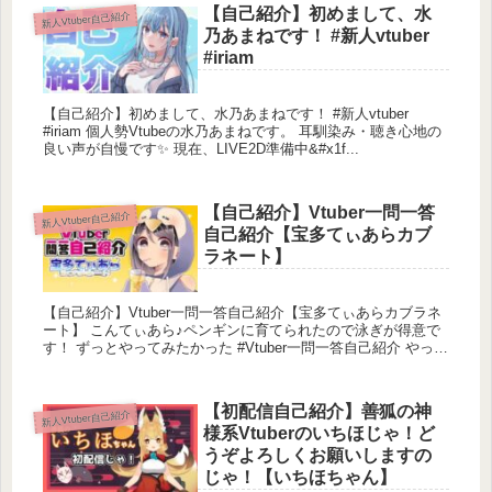
【自己紹介】初めまして、水
新人Vtuber自己紹介
乃あまねです！ #新人vtuber
#iriam
【自己紹介】初めまして、水乃あまねです！ #新人vtuber
#iriam 個人勢Vtubeの水乃あまねです。 耳馴染み・聴き心地の
良い声が自慢です✨ 現在、LIVE2D準備中&#x1f...
【自己紹介】Vtuber一問一答
新人Vtuber自己紹介
自己紹介【宝多てぃあらカブ
ラネート】
【自己紹介】Vtuber一問一答自己紹介【宝多てぃあらカブラネ
ート】 こんてぃあら♪ペンギンに育てられたので泳ぎが得意で
す！ ずっとやってみたかった #Vtuber一問一答自己紹介 やって
みました&#...
【初配信自己紹介】善狐の神
新人Vtuber自己紹介
様系Vtuberのいちほじゃ！ど
うぞよろしくお願いしますの
じゃ！【いちほちゃん】