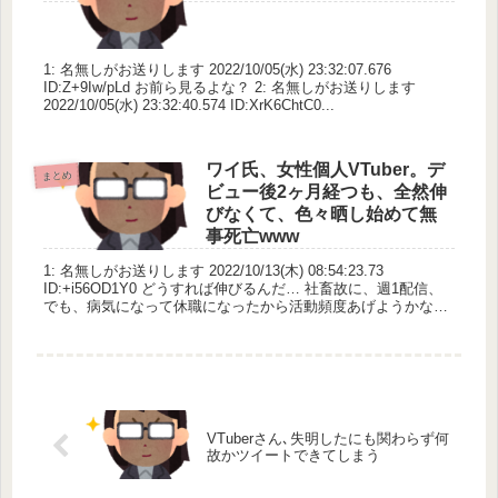
1: 名無しがお送りします 2022/10/05(水) 23:32:07.676
ID:Z+9Iw/pLd お前ら見るよな？ 2: 名無しがお送りします
2022/10/05(水) 23:32:40.574 ID:XrK6ChtC0...
ワイ氏、女性個人VTuber。デ
まとめ
ビュー後2ヶ月経つも、全然伸
びなくて、色々晒し始めて無
事死亡www
1: 名無しがお送りします 2022/10/13(木) 08:54:23.73
ID:+i56OD1Y0 どうすれば伸びるんだ… 社畜故に、週1配信、
でも、病気になって休職になったから活動頻度あげようかなと
思ってるwww 伸びて収...
VTuberさん､失明したにも関わらず何
故かツイートできてしまう