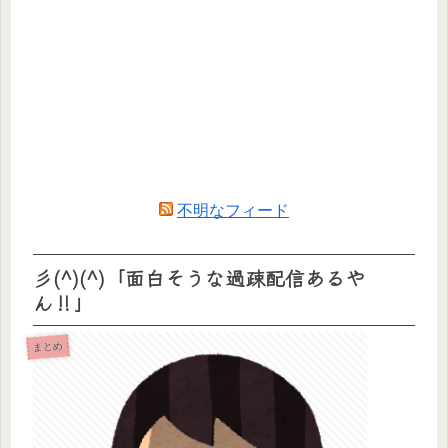
不明なフィード
彡(^)(^)「面白そうな過疎配信あるや
ん‼」
まとめ