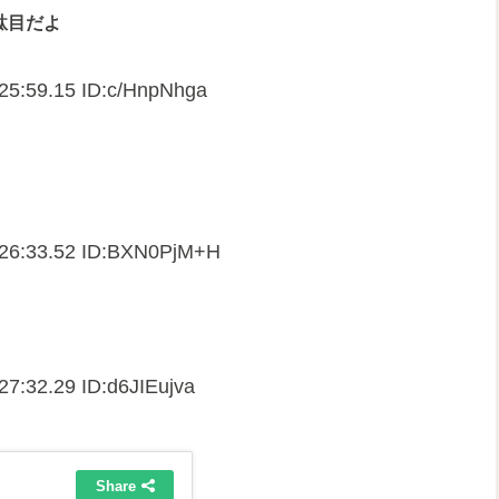
駄目だよ
25:59.15 ID:c/HnpNhga
:26:33.52 ID:BXN0PjM+H
27:32.29 ID:d6JIEujva