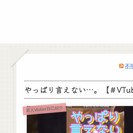
不
やっぱり言えない…。【＃VTub
新人Vtuber自己紹介