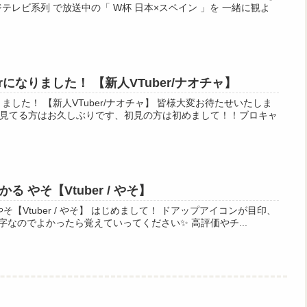
フジテレビ系列 で放送中の「 W杯 日本×スペイン 」を 一緒に観よ
rになりました！ 【新人VTuber/ナオチャ】
【新人VTuber/ナオチャ】 皆様大変お待たせいたしま
見てる方はお久しぶりです、初見の方は初めまして！！ブロキャ
 やそ【Vtuber / やそ】
】 はじめまして！ ドアップアイコンが目印、
個人Vtuberのやそです。 2文字なのでよかったら覚えていってください✨ 高評価やチ...