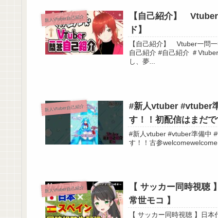
【自己紹介】 Vtub
新人Vtuber自己紹介
ド】
【自己紹介】 Vtuber一問一答自
自己紹介 #自己紹介 ＃Vtuber 見つけてくれて感謝の極み！ お初にお目に掛かる！ 闇を
し、夢...
【切り抜き】脊髄発言が止まらないVTuber
#新人vtuber #vtu
新人Vtuber自己紹介
す！！初配信はまだです！
#新人vtuber #vtuber
【 サッカー同時視聴 】
新人Vtuber自己紹介
常世モコ 】
【 サッカー同時視聴 】日本代表×