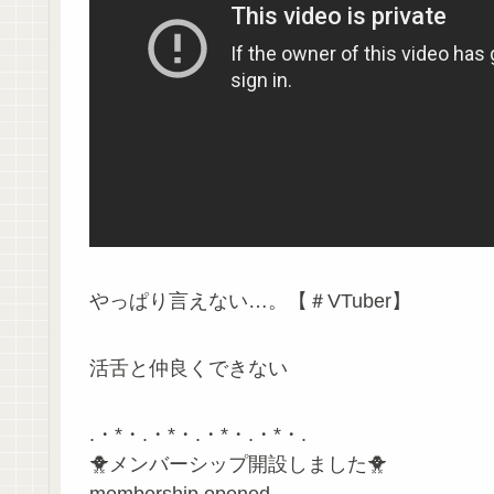
やっぱり言えない…。【＃VTuber】
活舌と仲良くできない
.・*・.・*・.・*・.・*・.
🐥メンバーシップ開設しました🐥
membership opened