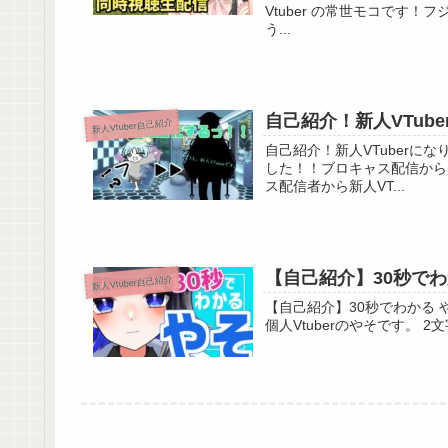
Vtuber の常世モコです！
う...
自己紹介！新人VTube
新人Vtuber自己紹介
自己紹介！新人VTuberになりました！ 
した！！ブロキャス配信から
ス配信者から新人VT...
☆おすすめ再生リスト☆
【自己紹介】30秒でわかる
新人Vtuber自己紹介
【単発ゲーム】
【自己紹介】30秒でわかる やそ【Vtuber / やそ