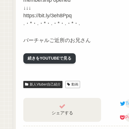
↓↓↓
https://bit.ly/3eh8Ppq
.・*・.・*・.・*・.・*・.
バーチャルご近所のお兄さん
朝日奈ひかるです🏠🐤
続きをYOUTUBEで見る
ゲーム配信や雑談配信をメインに
セルフ切り抜きや歌みたの投稿をしています
新人Vtuber自己紹介
動画
#vtuber #新人vtuber
T
.・*・.・*・.・*・.・*・.
シェアする
P
☆おすすめ動画☆