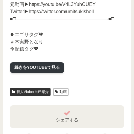
元動画▶https://youtu.be/V4L3YuhCUEY
Twitter▶https://twitter.com/umitsukishell
■□———————————————————-■□
🍀エゴサタグ🧡
＃木実野となり
🍀配信タグ🧡
＃木実野らいぶ
🍀ファンアート🧡
続きをYOUTUBEで見る
＃となぁート
🍀木実野となり-Twitter🧡
新人Vtuber自己紹介
動画
@kiminotonari_v
Tweets by kiminotonari_v
🍀木実野となり-オリジナル1stソング🧡
シェアする
「AnydayHappyMelody」
10.7リリース！