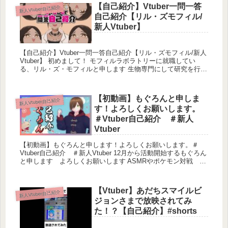
【自己紹介】Vtuber一問一答
新人Vtuber自己紹介
🍀ファンレターやプレゼントは以下のサイトからお
自己紹介【リル・ズモフィル/
願いします！🧡
新人Vtuber】
【自己紹介】Vtuber一問一答自己紹介【リル・ズモフィル/新人
Vtuber】 初めまして！ モフィルラボラトリーに就職してい
る、リル・ズ・モフィルと申します 生物専門にして研究を行っ
cozoru inc. | あなたの個性をエンタメ
ています。 ー－－...
に。
【初動画】もぐろんと申しま
cozoruは「キャラクターで生きるという選択肢
新人Vtuber自己紹介
を与える」をテーマにライブ配信事業、TikTok運
す！よろしくお願いします。
用事業、キャラクター制作事業、キャラクター
を起点とした商品開発など 様々な事業を展開し
＃Vtuber自己紹介 ＃新人
ている事業会社です。 キャラクターで生きると
いう選択肢を選べる人、企業、クリエイターを
Vtuber
cozoru.com
増やしていくために新たなコトを提案し続けま
す。
【初動画】もぐろんと申します！よろしくお願いします。＃
Vtuber自己紹介 ＃新人Vtuber 12月から活動開始するもぐろん
と申します よろしくお願いします ASMRやポケモン対戦
FPSのゲームなど...
【Vtuber】あだちスマイルビ
新人Vtuber自己紹介
ジョンさまで放映されてみ
た！？【自己紹介】#shorts