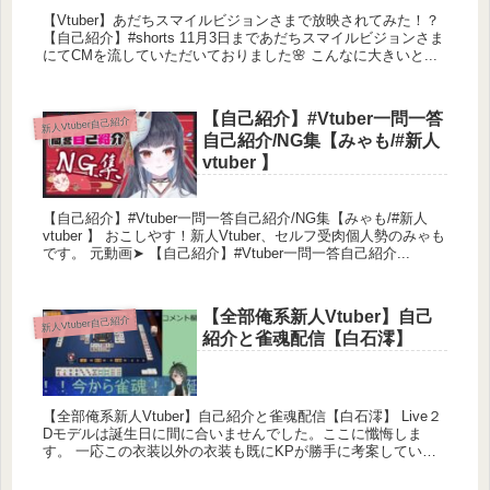
【Vtuber】あだちスマイルビジョンさまで放映されてみた！？
【自己紹介】#shorts 11月3日まであだちスマイルビジョンさま
にてCMを流していただいておりました🌸 こんなに大きいと...
【自己紹介】#Vtuber一問一答
新人Vtuber自己紹介
自己紹介/NG集【みゃも/#新人
vtuber 】
【自己紹介】#Vtuber一問一答自己紹介/NG集【みゃも/#新人
vtuber 】 おこしやす！新人Vtuber、セルフ受肉個人勢のみゃも
です。 元動画➤ 【自己紹介】#Vtuber一問一答自己紹介...
【全部俺系新人Vtuber】自己
新人Vtuber自己紹介
紹介と雀魂配信【白石澪】
【全部俺系新人Vtuber】自己紹介と雀魂配信【白石澪】 Live２
Dモデルは誕生日に間に合いませんでした。ここに懺悔しま
す。 一応この衣装以外の衣装も既にKPが勝手に考案している
ので、追々発表してい...