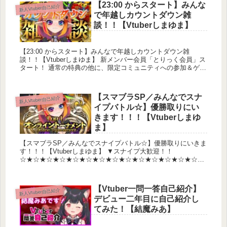
【23:00 からスタート】みんな
新人Vtuber自己紹介
で年越しカウントダウン雑
談！！【Vtuberしまゆま】
【23:00 からスタート】みんなで年越しカウントダウン雑
談！！【Vtuberしまゆま】 新メンバー会員「とりっく会員」ス
タート！ 通常の特典の他に、限定コミュニティへの参加＆ゲリ
ラ通話を楽しめます！！...
【スマブラSP／みんなでスナ
新人Vtuber自己紹介
イプバトル☆】優勝取りにい
きます！！！【Vtuberしまゆ
ま】
【スマブラSP／みんなでスナイプバトル☆】優勝取りにいきま
す！！！【Vtuberしまゆま】 ▼スナイプ大歓迎！！
☆★☆★☆★☆★☆★☆★☆★☆★☆★☆★☆★☆★☆★☆★
☆★☆★ 新メンバー会員...
【Vtuber一問一答自己紹介】
新人Vtuber自己紹介
デビュー二年目に自己紹介し
てみた！【結魔みあ】