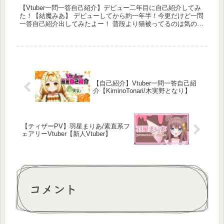
【Vtuber一問一答自己紹介】デビュー二年目に自己紹介してみ
た！【結魔みあ】 デビューしてから約一年半！今更だけど一問
一答自己紹介出してみたよー！ 普段より猫被ってるのは気のせ
い気のせい！ 動画を見て...
【自己紹介】Vtuber一問一答自己紹
介【KiminoTonari/木実野となり】
【ティザーPV】羽星まりあ/素直系フ
ェアリーVtuber【新人Vtuber】
コメント