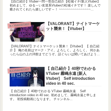
【自己紹介】Vtuber一問一答自己紹介【松城イチ/新人Vtuber】
初めまして、ゆる～い友達系Vtuberの松城イチです！ 楽しんで
癒されてくれたら嬉しいです～！ ~~~~~~~~~~~~~~~~...
【VALORANT】ナイトマーケ
新人Vtuber自己紹介
ット襲来！【Vtuber】
【VALORANT】ナイトマーケット襲来！【Vtuber】 【 自己紹
介 】 俺の名前はマーク・アイ。よろしく。よろしく。 何かあ
ったら山の上の洋館までどうぞ。話ぐらいは聞いてあげよう。
〚 フォロー...
【 自己紹介 】40秒でわかる
新人Vtuber自己紹介
VTuber 霧嶋永遠 [新人
Vtuber] Self introduction
video in 40 sec.
【 自己紹介 】40秒でわかる VTuber 霧嶋永遠 Self
introduction video in 40 sec. 初めまして、霧嶋永遠と申しま
す。 初投稿動画になります。 チャンネル...