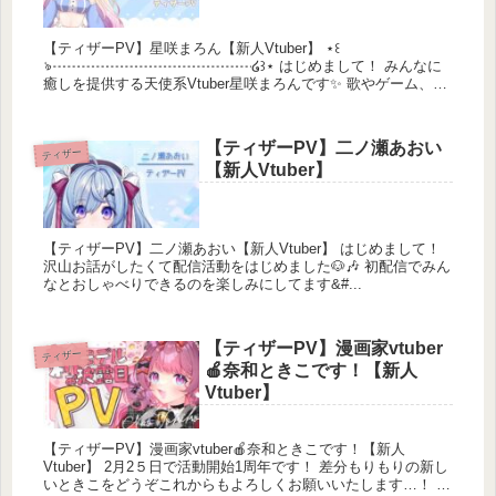
【ティザーPV】星咲まろん【新人Vtuber】 ⋆꒰
ঌ┈┈┈┈┈┈┈┈┈┈┈┈┈┈໒꒱⋆ はじめまして！ みんなに
癒しを提供する天使系Vtuber星咲まろんです✨ 歌やゲーム、雑
談など...
【ティザーPV】二ノ瀬あおい
ティザー
【新人Vtuber】
【ティザーPV】二ノ瀬あおい【新人Vtuber】 はじめまして！
沢山お話がしたくて配信活動をはじめました🐶🎶 初配信でみん
なとおしゃべりできるのを楽しみにしてます&#...
【ティザーPV】漫画家vtuber
ティザー
🍎奈和ときこです！【新人
Vtuber】
【ティザーPV】漫画家vtuber🍎奈和ときこです！【新人
Vtuber】 2月2５日で活動開始1周年です！ 差分もりもりの新し
いときこをどうぞこれからもよろしくお願いいたします…！ 応