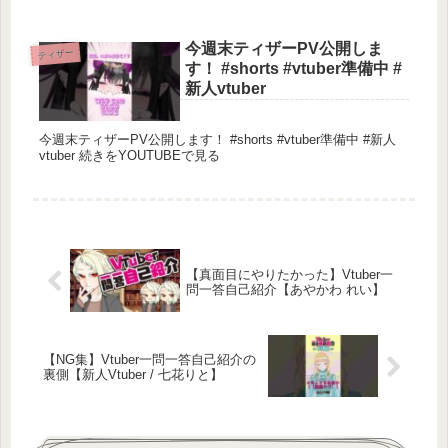
援...
今週末ティザーPV公開しま
ティザー
す！ #shorts #vtuber準備中 #
新人vtuber
今週末ティザーPV公開します！ #shorts #vtuber準備中 #新人
vtuber 続きをYOUTUBEで見る
【真面目にやりたかった】Vtuber一
問一答自己紹介【あやかわ れい】
【NG集】Vtuber一問一答自己紹介の
裏側【新人Vtuber / 七花りと】