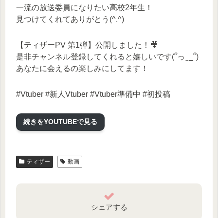
一流の放送委員になりたい高校2年生！
見つけてくれてありがとう(^.^)
【ティザーPV 第1弾】公開しました！🎥
是非チャンネル登録してくれると嬉しいです(՞っ ̫ _՞)
あなたに会えるの楽しみにしてます！
#Vtuber #新人Vtuber #Vtuber準備中 #初投稿
☁️Twitter☁️
続きをYOUTUBEで見る
Tweets by Unade_Yubuki
☁️その他☁️
ティザー
動画
https://lit.link/unadeyubuki
シェアする