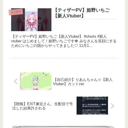
【ティザーPV】姫野いちご
ティザー
【新人Vtuber】
【ティザーPV】姫野いちご【新人Vtuber】 #shorts #新人
vtuber はじめまして！姫野いちごです🍓 みなさんを笑顔にする
ためにいちごの国からやってきました♡ 11月1...
【自己紹介】りあんちゃん☆【新人
Vtuber】カットver.
【朗報】EXIT兼近さん、生配信で号
泣した結果許される