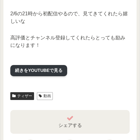
2/6の21時から初配信やるので、見てきてくれたら嬉
しいな
高評価とチャンネル登録してくれたらとっても励み
になります！
ーーーーーーーーーー
続きをYOUTUBEで見る
☆お母さん：麗葉様（@blumegarden0313）
☆お父さん：デジタルしいた様
ティザー
動画
ーーーーーーーーーー
Twitterにて配信の情報などなど発信してます！
twitter：@amane_hanamiya
シェアする