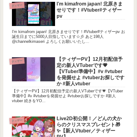
I’m kimafrom japan! 北原きま
ティザー
せりです！#Vtuber#ティザー
pv
I'm kimafrom japan! 北原きませりです！#Vtuber#ティザーpv お
誕生日までに5000人目指しています☆彡 あと198人
@channelkimaseri よろしくお願いいたし...
【ティザーPV】12月初配信予
ティザー
定の新人VTuberです💗
【VTuber準備中】#v #vtuber
を発掘せよ #vtuberお探しです
か #新人vtuber
【ティザーPV】12月初配信予定の新人VTuberです💗【VTuber
準備中】#v #vtuberを発掘せよ #vtuberお探しですか #新人
vtuber 続きをYO...
Live2D初公開！／どんの犬か
ティザー
らのクリスマスプレゼント🎁
✨【新人Vtuber／ティザー
PV】