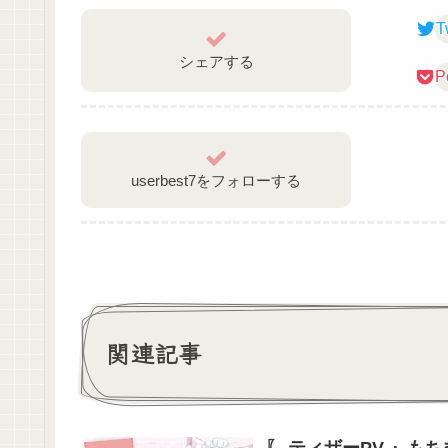
T
🐈Twitter🍆
シェアする
Tweets by yoruichikonasu_
P
🐈規約・プロフィール🍆
https://lit.link/yoruichikonasu.
userbest7をフォローする
✼••┈┈┈┈••✼••┈┈┈┈••✼
🐈YouTube メンバーシップ🍆
※準備中
関連記事
名前の横におもろいバッジと、
配信がさらに楽しくなる絵文字
メンバー限定の配信・動画（￥90/月～）