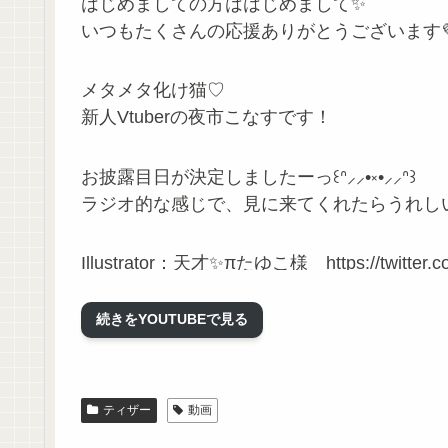
はじめましての方ははじめまして✨
いつもたくさんの応援ありがとうございます
メタメタ化け猫♡
新人Vtuberの夜市こなすです！
お披露目日が決定しましたーっ꒰ᐢ⸝⸝•༝•⸝⸝ᐢ꒱
ラジオ的な感じで、見に来てくれたらうれしいな
Illustrator：天才✨πたゆこ様 https://twitter.co
Live2D：やさしい💖桃空しいな様 https://twitter
続きをYOUTUBEで見る
✼••┈┈┈┈••✼••┈┈┈┈••✼
🐈あいさつ🍆
ティザー
動画
おはよち / こんよち / おつなす