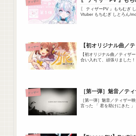
〖 ティザーPV 』もち
ティザー
↓メンバー加入はこちら↓
〖 ティザーPV 』もちむぎ しとろん『#新人V
🐈グッズ🍆
BOOTHにて夜市こなすのオフィシャルグッ
【初オリジナル曲／ティ
ティザー
第一弾は誕生日から販売開始～💗
【初オリジナル曲／ティザーPV】旅／こげたま【V
ぜひ近くに置いていただけたらうれしいです❕
↓購入・詳細はこちら↓
https://konasu.booth.pm
［第一弾］魅音／ティザ
ティザー
［第一弾］魅音／ティザー映像［Vtuber］ ✄- - - - - - - - - - -
🐈LINEスタンプ🍆
https://store.line.me/stickershop/product/1932
✼••┈┈┈┈••✼••┈┈┈┈••✼