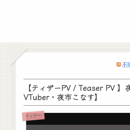
不
【ティザーPV / Teaser P
VTuber・夜市こなす】
ティザー