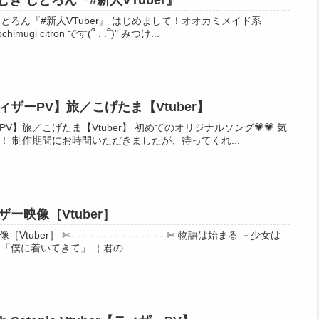
むぎ しとろん『#新人VTuber』
Tuber』 はじめまして！オオカミメイド系
Vtuber もちむぎ しとろん/mochimugi citron です(՞ . .՞)" みつけ...
ズを準備中✨
ザーPV】旅／こげたま【Vtuber】
tuber】 初めてのオリジナルソング💗💗 気
合い入れて、頑張りました！！ 制作期間にお時間いただきましたが、待ってくれ...
ー映像［Vtuber］
 - - - - ✄ 物語は始まる －少女は
言った 「 君を助けにきた 」 「僕に着いてきて」 ￤君の...
0625/ja