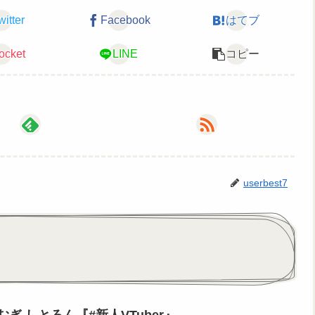
witter
Facebook
はてブ
ocket
LINE
コピー
userbest7