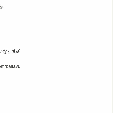

っ🐈🍆
m/paitayu
.com/v_momosorasiina