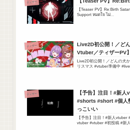
【Teaser PV】Re:Bi
ティザー
【Teaser PV】Re:Birth Satania Vtuber【ティザーPV】
#ティザーPV
Support หมดใจ ไม่...
＃新人Vtuber
＃新モデル
＃夜市こなす
Live2D初公開！／
＃よるいちゃんねる
ティザー
Vtuber／ティザーPV
＃Vtuber
#個人vtuber
Live2D初公開！／どんの犬か
✼••┈┈┈┈••✼••┈┈┈┈••✼
💛タグ💛
【予告】注目！#新人vt
総合タグ→＃夜市こなす
ティザー
#shorts #short #個
ファンアート🎨→#こなす画伯
っこいい
ファンネーム😆→#よるいち族
ファンマーク→🌃🐈🍆
【予告】注目！#新人vtuber #
エゴサ👀→#夜市こなす