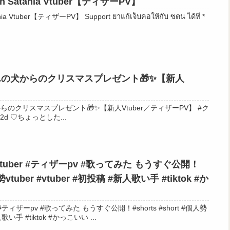
rth Satania Vtuber【ティザーPV】
 Support ยาแก้เจ็บคอให้กับ ซตน ได้ที่ *
どんの犬からのクリスマスプレゼント🎁✨【新人
】
らのクリスマスプレゼント🎁✨【新人Vtuber／ティザーPV】 #ク
リスマス #vtuber準備中 #live2d ♡ちょっとした...
uber #ティザーpv #歌ってみた もうすぐ公開！
人勢vtuber #vtuber #初投稿 #新人歌い手 #tiktok #か
ティザーpv #歌ってみた もうすぐ公開！#shorts #short #個人勢
vtuber #vtuber #初投稿 #新人歌い手 #tiktok #かっこいい ...