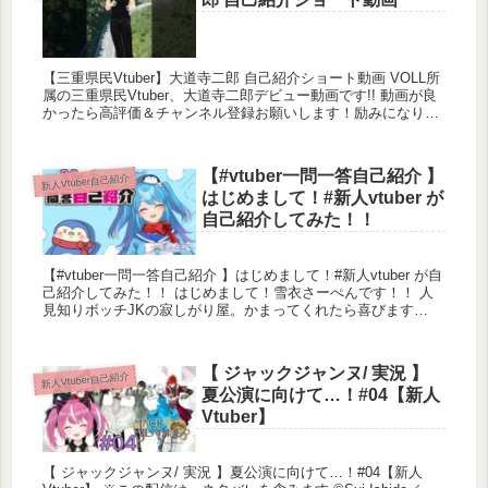
【三重県民Vtuber】大道寺二郎 自己紹介ショート動画 VOLL所
属の三重県民Vtuber、大道寺二郎デビュー動画です!! 動画が良
かったら高評価＆チャンネル登録お願いします！励みになりま
す！ また、...
【#vtuber一問一答自己紹介 】
新人Vtuber自己紹介
はじめまして！#新人vtuber が
自己紹介してみた！！
【#vtuber一問一答自己紹介 】はじめまして！#新人vtuber が自
己紹介してみた！！ はじめまして！雪衣さーぺんです！！ 人
見知りボッチJKの寂しがり屋。かまってくれたら喜びます
&#x1f363...
【 ジャックジャンヌ/ 実況 】
新人Vtuber自己紹介
夏公演に向けて…！#04【新人
Vtuber】
【 ジャックジャンヌ/ 実況 】夏公演に向けて…！#04【新人