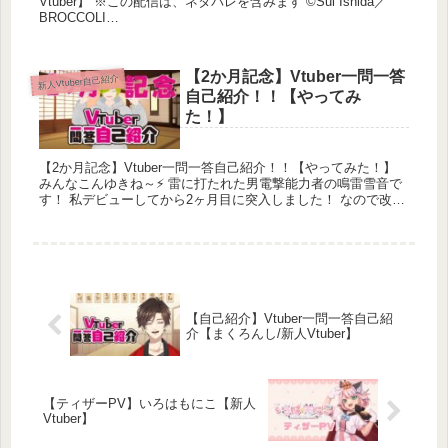
Vtuber】 ※この配信は、ネタバレを含みます ©Sui Ishida／
BROCCOLI
・・・・・・・・・・・・・・・・・・・・・・・・...
【2か月記念】Vtuber一問一答
新人Vtuber自己紹介
自己紹介！！【やってみ
た！】
【2か月記念】Vtuber一問一答自己紹介！！【やってみた！】
みんなこんゆきね～⚡ 雷に打たれた男電撃能力者の鳴雷雪音で
す！ 私デビューしてから2ヶ月目に突入しました！ なので改め
て自己...
【自己紹介】Vtuber一問一答自己紹
介【まくろんし/新人Vtuber】
【ティザーPV】いろはもにこ【新人
Vtuber】