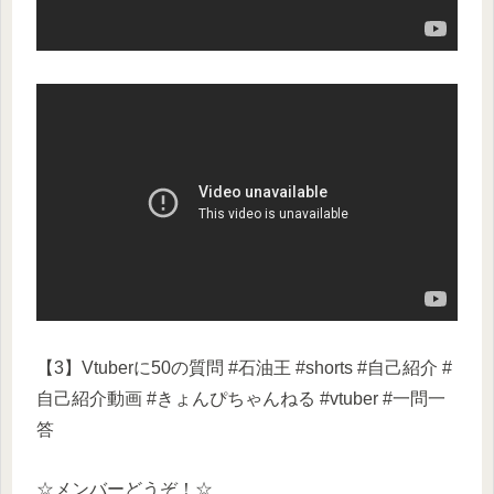
【3】Vtuberに50の質問 #石油王 #shorts #自己紹介 #
自己紹介動画 #きょんぴちゃんねる #vtuber #一問一
答
☆メンバーどうぞ！☆