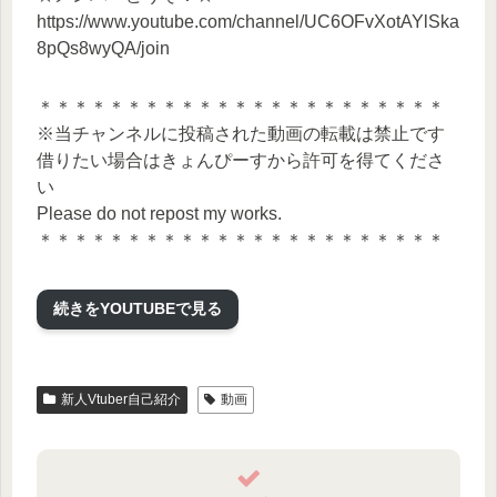
https://www.youtube.com/channel/UC6OFvXotAYlSka
8pQs8wyQA/join
＊＊＊＊＊＊＊＊＊＊＊＊＊＊＊＊＊＊＊＊＊＊＊
※当チャンネルに投稿された動画の転載は禁止です
借りたい場合はきょんぴーすから許可を得てくださ
い
Please do not repost my works.
＊＊＊＊＊＊＊＊＊＊＊＊＊＊＊＊＊＊＊＊＊＊＊
#shorts #自己紹介 #きょんぴちゃんねる #きょんぴー
す
続きをYOUTUBEで見る
きょんぴちゃんねる/KYONPEACE/KYONPch/リアク
ション/reaction/
新人Vtuber自己紹介
動画