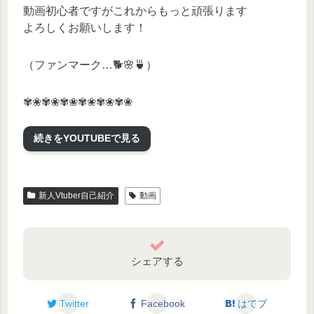
動画初心者ですがこれからもっと頑張ります
よろしくお願いします！
（ファンマーク…🐕🌸🍵）
✾❀✾❀✾❀✾❀✾❀✾❀
続きをYOUTUBEで見る
🍃素敵な元動画
https://www.youtube.com/watch?v=V4L3Y…
🍃企画/ボイス 海月シェル 様
新人Vtuber自己紹介
動画
Twitter：https://twitter.com/umitsukishell
YouTube：
https://www.youtube.com/channel/UCz1R…
シェアする
🍃トラックメーカー 音鳴マシタ 様
Twitter：https://twitter.com/otonarimashita
Twitter
Facebook
はてブ
YouTube：https://www.youtube.com/channel/UC-