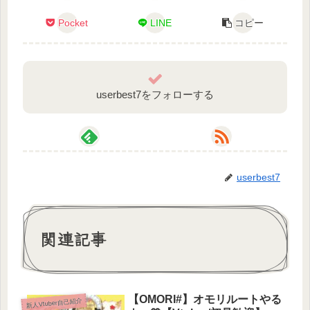
Km…
Pocket
LINE
コピー
✾❀✾❀✾❀✾❀✾❀✾❀
✿狛桜双葉
userbest7をフォローする
【 Twitter : https://twitter.com/comasakucha 】
✾お母様(キャラデザ、live2dモデル)
まっちょこ 様 [ https://twitter.com/chocoduki ]
userbest7
✾お父様（live2dモデリング）
六素 様 [ https://twitter.com/zzz_OwO_ ]
関連記事
✾ロゴ、配信画面の背景
コールスローイ 様 [ https://twitter.com/korusurooi ]
【OMORI#】オモリルートやる
✾サムネイルイラスト(ファンアート)
新人Vtuber自己紹介