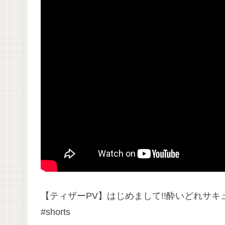
【ティザーPV】はじめまして!!酔いどれサキュ…人間
#shorts