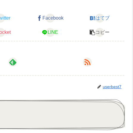
witter
Facebook
はてブ
ンネルアート
ocket
LINE
コピー
userbest7
——-
💜