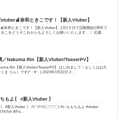
tuber🍎奈和ときこです！【新人Vtuber】
こです！【新人Vtuber】 2月2５日で活動開始1周年で
きこをどうぞこれからもよろしくお願いいたします…！ 応援...
akuma Rin【新人Vtuber/TeaserPV】
人Vtuber/TeaserPV】 はじめまして！もしくはお久
しぶり！ Vtuberの七熊燐（なくま りん）です(*・∀・) 2023年3月22日 2...
もよ〖 #新人Vtuber 〗
(〇′♡′〇) #いももちもよ #vtuber
ꕤTwitter main sub ꕤTwitch ꕤTikTok ꕤFa...