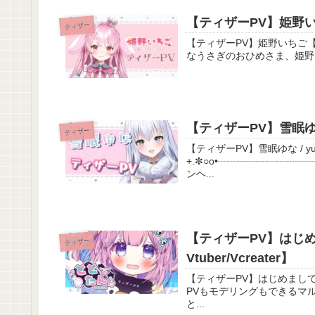
Tweets by enju_nami_
【ティザーPV】姫野い
ティザー
情報まとめ(read me)
【ティザーPV】姫野いちご【新人Vtuber】 #新人Vtuber
https://lit.link/EnjuNami
なうさぎのおひめさま、姫野い
#縁酒なみ #vtuber #新人vtuber
【ティザーPV】雪眠ゆな / 
ティザー
【ティザーPV】雪眠ゆな / yukin
+.✼○o•┈┈┈┈┈┈┈┈┈┈┈┈┈┈┈┈•o○✼.+
ンヘ...
【ティザーPV】はじめ
ティザー
Vtuber/Vcreater】
【ティザーPV】はじめまして！ととたん
PVもモデリングもできるマル
と...