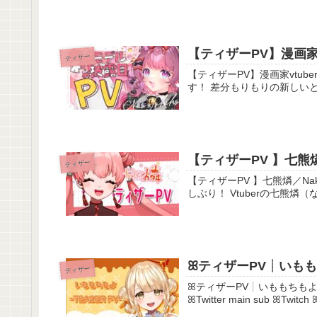
【ティザーPV】漫画家v
ティザー
【ティザーPV】漫画家vtuber🍎奈和とき
す！ 差分もりもりの新しいと
【ティザーPV 】七熊燐／N
ティザー
【ティザーPV 】七熊燐／Nakuma Rin【新
ꕤティザーPV┊いももち
ティザー
ꕤティザーPV┊いももちもよ〖 #新人Vtuber 〗 ﾊｼﾞﾒﾏｼﾃ