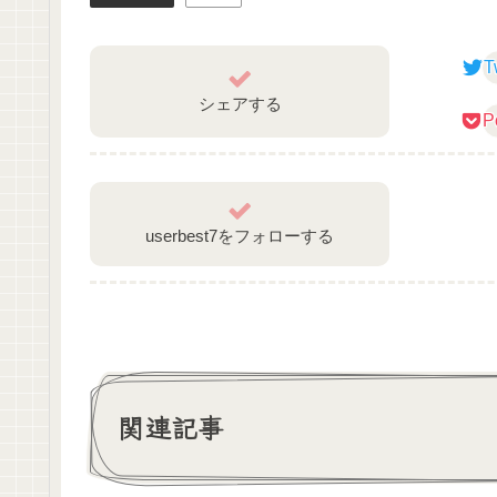
harupon45359様
Tweets by harupon45359
T
シェアする
💜ロゴ/配信画面/週間スケジュール表/チャ
P
かつたろぴ様
https://twitter.com/tar0_logo?s=20
💜BGM
userbest7をフォローする
ぽるぽるMusic様
/ @user-wn3tr6yx9s
————————————————————
関連記事
酔いどれサキュ…人間!!!Vtuberの縁酒なみです
Twitterでも情報発信してます!
Twitter