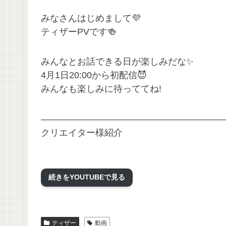
みなさんはじめまして💜
ティザーPVです🍻
みんなとお話できる日が楽しみだな✨
4月1日20:00から初配信😈
みんなも楽しみに待っててね!
————————————————————
クリエイター様紹介
💜イラストレーター
春告百合様
続きをYOUTUBEで見る
Tweets by harutugeyuri
💜Live2Dモデリング
ティザー
動画